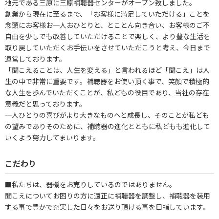
地元である三原に三原補聴器センターがオープン致しました。
創業から現在に至るまで、「お客様に満足していただける」ことを
念頭にお客様お一人おひとりと、とことん向き合い、お客様のご不
自由を少しでも改善していただけることで楽しく、より豊な生活を
取り戻していただくお手伝いをさせていただこうと考え、今日まで
運営しております。
「聞こえることは、人生を変える」と言われるほど「聞こえ」は人
生の中で非常に重要です。補聴器をお使い頂く事で、笑顔で積極的
な人生を歩んでいただくことが、私どもの役目であり、当社の存在
意義だと思っております。
一人ひとりの喜びがより大きなものへと成長し、そのことが私ども
の望みでありそのために、補聴器の進化とともに私どもも進化して
いくよう努力してまいります。
こだわり
■私たちは、器機をお売りしているのではありません。
聞こえについてお困りの方に適正に補聴器を調整し、補聴器を装用
する事で豊かで充実した日々をお送り頂ける事を目指しています。