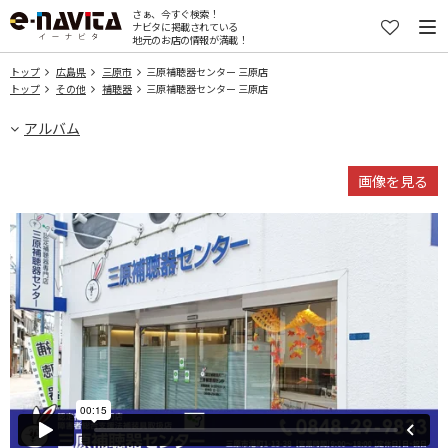
さぁ、今すぐ検索！
ナビタに掲載されている
地元のお店の情報が満載！
トップ
広島県
三原市
三原補聴器センター 三原店
トップ
その他
補聴器
三原補聴器センター 三原店
アルバム
画像を見る