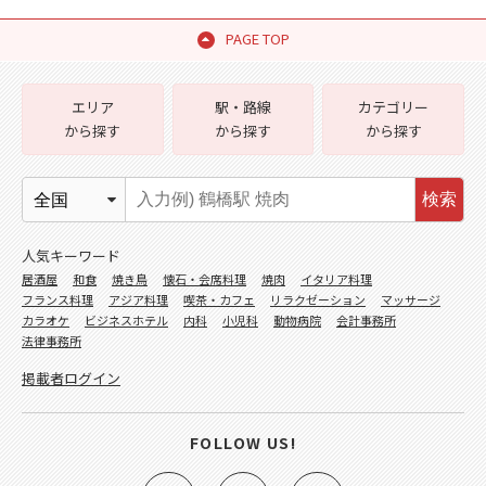
PAGE TOP
エリア
駅・路線
カテゴリー
から探す
から探す
から探す
検索
人気キーワード
居酒屋
和食
焼き鳥
懐石・会席料理
焼肉
イタリア料理
フランス料理
アジア料理
喫茶・カフェ
リラクゼーション
マッサージ
カラオケ
ビジネスホテル
内科
小児科
動物病院
会計事務所
法律事務所
掲載者ログイン
FOLLOW US!