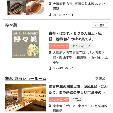
大阪府枚方市 京阪電鉄本線 枚方公
園駅
072-819-5484
紗々美
追加
古布・はぎれ・ちりめん細工・組
紐・着物 和布の紗々美です。
ショッピング
アンティーク
大阪府大阪市天王寺区 JR大阪環状
線・関西本線(大和路線)・阪和線 天王
寺駅
06-7493-6377
象彦 東京ショールーム
追加
寛文元年の創業以来、350年以上にわ
たり、塗や蒔絵の美しい京漆器の伝
統を受け継いでいます。
ショッピング
手芸品
東京都千代田区 東京メトロ有楽町線
麹町駅