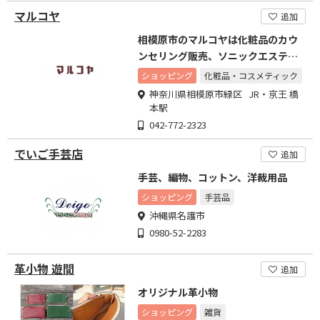
マルコヤ
追加
相模原市のマルコヤは化粧品のカウ
ンセリング販売、ソニックエステ。
手芸品の販売をしています。
ショッピング
化粧品・コスメティック
神奈川県相模原市緑区 JR・京王 橋
本駅
042-772-2323
でいご手芸店
追加
手芸、編物、コットン、洋裁用品
ショッピング
手芸品
沖縄県名護市
0980-52-2283
革小物 遊間
追加
オリジナル革小物
ショッピング
雑貨