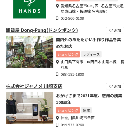
愛知県名古屋市中村区 名古屋市交通
局東山線・桜通線 名古屋駅
052-566-0109
雑貨屋 Donq-Ponq(ドンクポンク)
追加
国内外のあたたかい手作り作品を集
めたお店
ショッピング
レディース
山口県下関市 JR西日本山陽本線 長
府駅
083-292-1800
株式会社ジャノメ 川崎支店
追加
おかげさまで2021年度、感謝の創業
100周年
ショッピング
家電
神奈川県川崎市幸区
044-533-0260