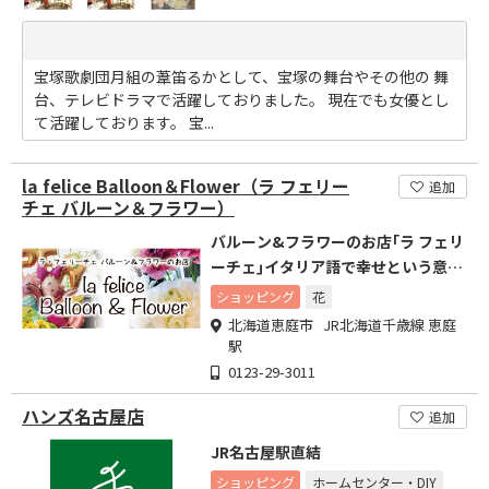
宝塚歌劇団月組の葦笛るかとして、宝塚の舞台やその他の 舞
台、テレビドラマで活躍しておりました。 現在でも女優とし
て活躍しております。 宝...
la felice Balloon＆Flower（ラ フェリー
追加
チェ バルーン＆フラワー）
バルーン&フラワーのお店｢ラ フェリ
ーチェ｣イタリア語で幸せという意味
のお店です。
ショッピング
花
北海道恵庭市 JR北海道千歳線 恵庭
駅
0123-29-3011
ハンズ名古屋店
追加
JR名古屋駅直結
ショッピング
ホームセンター・DIY