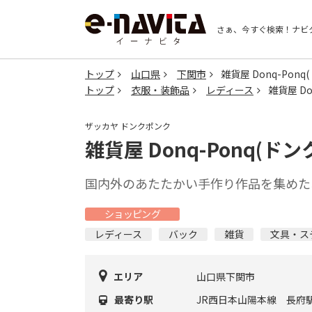
さぁ、今すぐ検索！
ナビ
トップ
山口県
下関市
雑貨屋 Donq-Pon
トップ
衣服・装飾品
レディース
雑貨屋 Do
ザッカヤ ドンクポンク
雑貨屋 Donq-Ponq(ド
国内外のあたたかい手作り作品を集めた
ショッピング
レディース
バック
雑貨
文具・ス
エリア
山口県下関市
最寄り駅
JR西日本山陽本線 長府駅