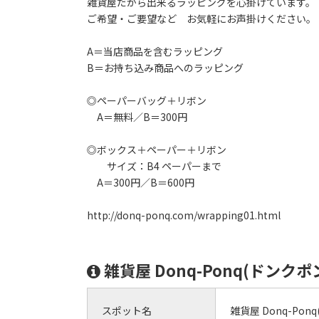
雑貨屋だから出来るラッピングを心掛けています。
ご希望・ご要望など お気軽にお声掛けください。
A＝当店商品を含むラッピング
B＝お持ち込み商品へのラッピング
◎ペーパーバッグ＋リボン
A＝無料／B＝300円
◎ボックス＋ペーパー＋リボン
サイズ：B4 ペーパーまで
A＝300円／B＝600円
http://donq-ponq.com/wrapping01.html
雑貨屋 Donq-Ponq(ドンク
スポット名
雑貨屋 Donq-Pon