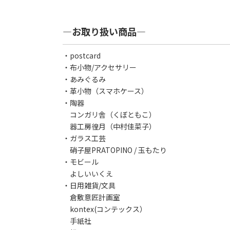
―お取り扱い商品―
・postcard
・布小物/アクセサリー
・あみぐるみ
・革小物（スマホケース）
・陶器
コンガリ舎（くぼともこ）
器工房徨月（中村佳菜子）
・ガラス工芸
硝子屋PRATOPINO / 玉もたり
・モビール
よしいいくえ
・日用雑貨/文具
倉敷意匠計画室
kontex(コンテックス）
手紙社