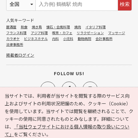
検索
人気キーワード
居酒屋
和食
焼き鳥
懐石・会席料理
焼肉
イタリア料理
フランス料理
アジア料理
喫茶・カフェ
リラクゼーション
マッサージ
カラオケ
ビジネスホテル
内科
小児科
動物病院
会計事務所
法律事務所
掲載者ログイン
FOLLOW US!
当サイトでは、利用者が当サイトを閲覧する際のサービス向
上およびサイトの利用状況把握のため、クッキー（Cookie）
を使用しています。当サイトでは閲覧を継続されることで、ク
e-NAVITA（イーナビタ）とは？
お気に入り
ヘルプ
ッキーの使用に同意されたものとみなします。詳細について
利用規約
個人情報の取り扱いについて
運営会社
は、
「当社ウェブサイトにおける個人情報の取り扱いについ
サイトマップ
広告掲載に関するお問い合わせ
て」
をご覧ください。