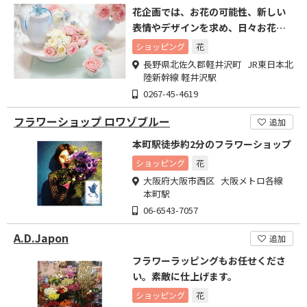
花企画では、お花の可能性、新しい
表情やデザインを求め、日々お花と
向き合っています。
ショッピング
花
長野県北佐久郡軽井沢町 JR東日本北
陸新幹線 軽井沢駅
0267-45-4619
フラワーショップ ロワゾブルー
追加
本町駅徒歩約2分のフラワーショップ
ショッピング
花
大阪府大阪市西区 大阪メトロ各線
本町駅
06-6543-7057
A.D.Japon
追加
フラワーラッピングもお任せくださ
い。素敵に仕上げます。
ショッピング
花