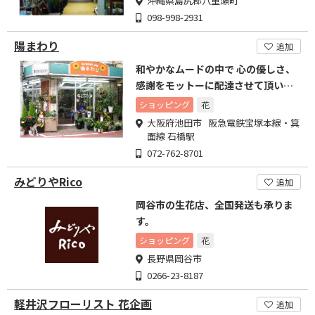
沖縄県島尻郡八重瀬町
098-998-2931
陽まわり
追加
和やかなムードの中で 心の優しさ、
感謝をモットーに配達させて頂いて
います
ショッピング
花
大阪府池田市 阪急電鉄宝塚本線・箕
面線 石橋駅
072-762-8701
みどりやRico
追加
岡谷市の生花店、全国発送も承りま
す。
ショッピング
花
長野県岡谷市
0266-23-8187
軽井沢フローリスト 花企画
追加