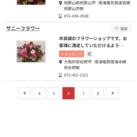
和歌山県和歌山市 南海電気鉄道各線
和歌山市駅
073-436-3508
サニーフラワー
追加
木目調のフラワーショップです。お
客様に満足していただけるよう
日々、頑張ります
ショッピング
花
大阪府泉佐野市 南海電鉄南海本線
泉佐野駅
072-415-3211
4
5
6
7
8