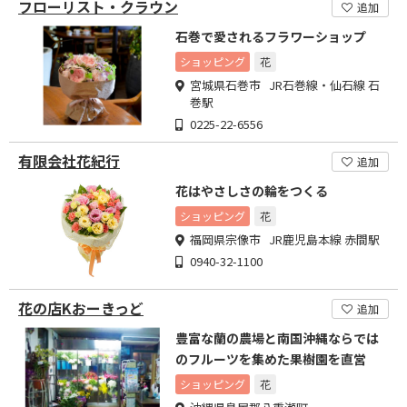
フローリスト・クラウン
追加
石巻で愛されるフラワーショップ
ショッピング
花
宮城県石巻市 JR石巻線・仙石線 石
巻駅
0225-22-6556
有限会社花紀行
追加
花はやさしさの輪をつくる
ショッピング
花
福岡県宗像市 JR鹿児島本線 赤間駅
0940-32-1100
花の店Kおーきっど
追加
豊富な蘭の農場と南国沖縄ならでは
のフルーツを集めた果樹園を直営
ショッピング
花