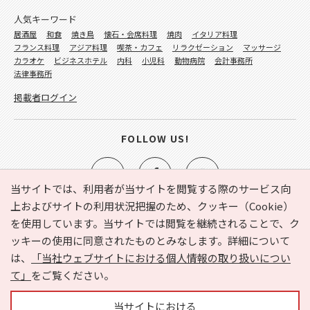
人気キーワード
居酒屋
和食
焼き鳥
懐石・会席料理
焼肉
イタリア料理
フランス料理
アジア料理
喫茶・カフェ
リラクゼーション
マッサージ
カラオケ
ビジネスホテル
内科
小児科
動物病院
会計事務所
法律事務所
掲載者ログイン
FOLLOW US!
当サイトでは、利用者が当サイトを閲覧する際のサービス向
上およびサイトの利用状況把握のため、クッキー（Cookie）
を使用しています。当サイトでは閲覧を継続されることで、ク
e-NAVITA（イーナビタ）とは？
お気に入り
ヘルプ
ッキーの使用に同意されたものとみなします。詳細について
利用規約
個人情報の取り扱いについて
運営会社
は、
「当社ウェブサイトにおける個人情報の取り扱いについ
サイトマップ
広告掲載に関するお問い合わせ
て」
をご覧ください。
サイトの内容に関するお問い合わせ
当サイトにおける