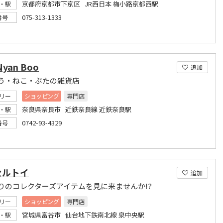
京都府京都市下京区 JR西日本 梅小路京都西駅
・駅
075-313-1333
番号
Nyan Boo
追加
う・ねこ・ぶたの雑貨店
リー
ショッピング
専門店
奈良県奈良市 近鉄奈良線 近鉄奈良駅
・駅
0742-93-4329
番号
セルトイ
追加
りのコレクターズアイテムを見に来ませんか!?
リー
ショッピング
専門店
宮城県富谷市 仙台地下鉄南北線 泉中央駅
・駅