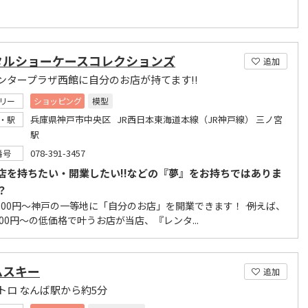
タルショーケースコレクションズ
追加
ンタープラザ西館に自分のお店が持てます!!
リー
ショッピング
模型
兵庫県神戸市中央区 JR西日本東海道本線（JR神戸線） 三ノ宮
・駅
駅
078-391-3457
番号
店を持ちたい・開業したい!!などの『夢』をお持ちではありま
？
々1,000円～神戸の一等地に「自分のお店」を開業できます！ ―― 例えば、
000円～の低価格で叶うお店が当店、『レンタ...
ムスキー
追加
トロ なんば駅から約5分