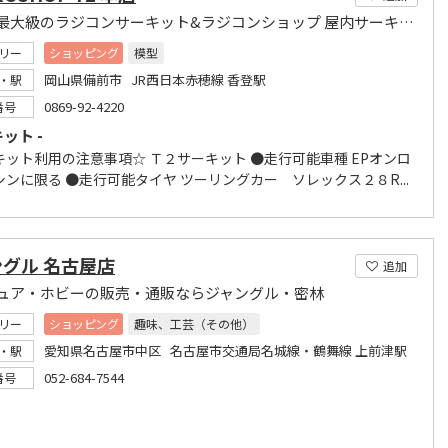
西日本最大級のラジコンサーキット&ラジコンショップ 屋内サーキット・ドリフト専用サ―キット
リー
ショッピング
模型
岡山県備前市 JR西日本赤穂線 香登駅
・駅
0869-92-4220
番号
キット -
キット利用の注意事項☆ Ｔ２サーキット ●走行可能車種 EPオンロ
ンに限る ●走行可能タイヤ ツーリングカー ソレックス２８R...
グル 名古屋店
追加
ュア・ホビーの販売・通販ならジャングル・密林
リー
ショッピング
趣味、工芸（その他）
愛知県名古屋市中区 名古屋市交通局名城線・鶴舞線 上前津駅
・駅
052-684-7544
番号