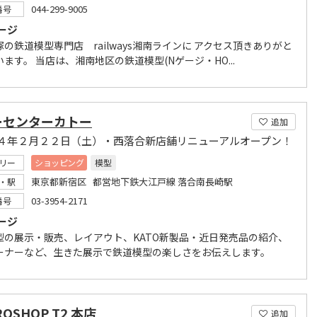
044-299-9005
番号
ージ
の鉄道模型専門店 railways湘南ラインに アクセス頂きありがと
ます。 当店は、湘南地区の鉄道模型(Nゲージ・HO...
ーセンターカトー
追加
４年２月２２日（土）・西落合新店舗リニューアルオープン！
リー
ショッピング
模型
東京都新宿区 都営地下鉄大江戸線 落合南長崎駅
・駅
03-3954-2171
番号
ージ
型の展示・販売、レイアウト、KATO新製品・近日発売品の紹介、
ーナーなど、生きた展示で鉄道模型の楽しさをお伝えします。
ROSHOP T2 本店
追加