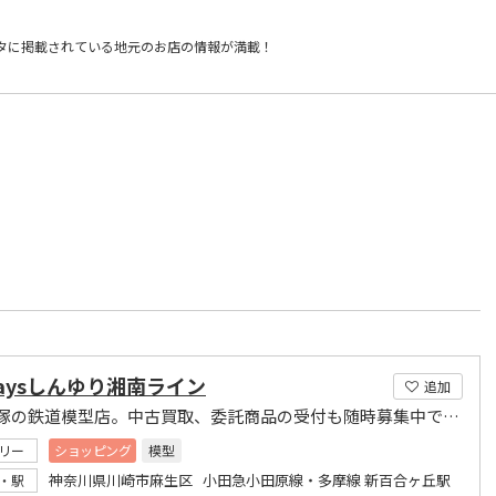
タに掲載されている
地元のお店の情報が満載！
）
lwaysしんゆり湘南ライン
追加
湘南平塚の鉄道模型店。中古買取、委託商品の受付も随時募集中です。
リー
ショッピング
模型
神奈川県川崎市麻生区 小田急小田原線・多摩線 新百合ヶ丘駅
・駅