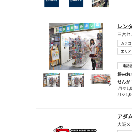
レン
三宮セ
カテゴ
エリア
電話
将来お
せんか
―― 月
月々1,
アダ
大阪メ