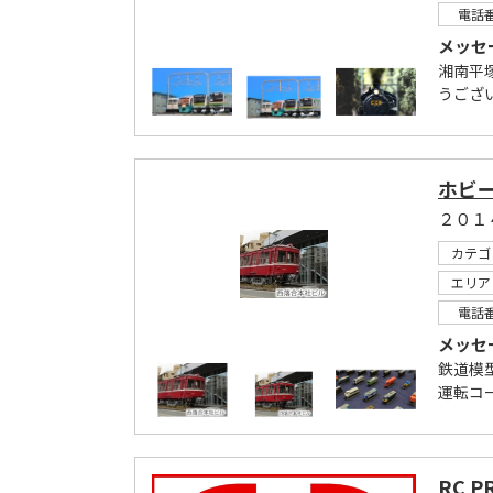
電話
メッセ
湘南平塚
うござい
ホビ
２０１
カテゴ
エリア
電話
メッセ
鉄道模
運転コ
RC P