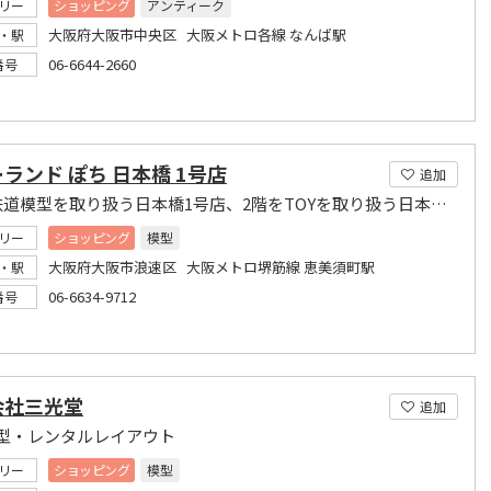
リー
ショッピング
アンティーク
大阪府大阪市中央区 大阪メトロ各線 なんば駅
・駅
06-6644-2660
番号
ランド ぽち 日本橋 1号店
追加
1階を鉄道模型を取り扱う日本橋1号店、2階をTOYを取り扱う日本橋2号店として営業中
リー
ショッピング
模型
大阪府大阪市浪速区 大阪メトロ堺筋線 恵美須町駅
・駅
06-6634-9712
番号
会社三光堂
追加
型・レンタルレイアウト
リー
ショッピング
模型