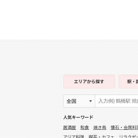
エリア
から探す
駅・
人気キーワード
居酒屋
和食
焼き鳥
懐石・会席料
アジア料理
喫茶・カフェ
リラクゼ