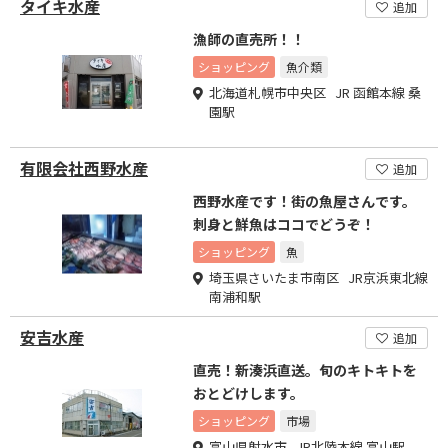
タイキ水産
追加
漁師の直売所！！
ショッピング
魚介類
北海道札幌市中央区 JR 函館本線 桑
園駅
有限会社西野水産
追加
西野水産です！街の魚屋さんです。
刺身と鮮魚はココでどうぞ！
ショッピング
魚
埼玉県さいたま市南区 JR京浜東北線
南浦和駅
安吉水産
追加
直売！新湊浜直送。旬のキトキトを
おとどけします。
ショッピング
市場
富山県射水市 JR北陸本線 富山駅