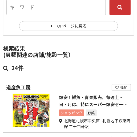
TOPページに戻る
検索結果
(貝類関連の店舗/施設一覧）
24件
道産魚工房
追加
爆安！鮮魚・青果販売。毎週土・
日・月は、特にスーパー爆安セール
を開催致しております！！！
ショッピング
野菜
北海道札幌市中央区 札幌地下鉄東西
線 二十四軒駅