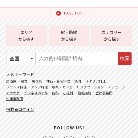
PAGE TOP
エリア
駅・路線
カテゴリー
から探す
から探す
から探す
検索
人気キーワード
居酒屋
和食
焼き鳥
懐石・会席料理
焼肉
イタリア料理
フランス料理
アジア料理
喫茶・カフェ
リラクゼーション
マッサージ
カラオケ
ビジネスホテル
内科
小児科
動物病院
会計事務所
法律事務所
掲載者ログイン
FOLLOW US!