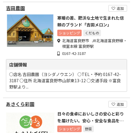
吉田農園
追加
寒暖の差、肥沃な土地で生まれた信
頼のブランド「吉田メロン」
ショッピング
くだもの
北海道富良野市 JR北海道富良野線・
根室本線 富良野駅
0167-42-3187
店舗情報
○店名 吉田農園（ヨシダノウエン） ○TEL・予約 0167-42-
3187 ○住所 北海道富良野市山部東13-12 ○交通手段 ※富良
野駅より...
あさくら彩園
追加
日々の食卓においしさの安心と彩り
を届けたい。安心・安全な食品を少
しでも安くご提供致します。
ショッピング
野菜