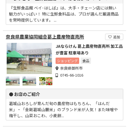
『生鮮食品館 ベイ･はしば』は、大手・チェーン店には無い
魅力がいっぱい！ 特に生鮮食料品は、プロが選んだ厳選商品
を常時提供しています。 ...
奈良県農業協同組合葛上農産物直売所
追加
JAならけん 葛上農産物直売所 加工品
が豊富 駐車場あり
ショッピング
食品
奈良県御所市
0745-66-1016
● お店のご紹介
葛城山おろしが育んだ旬の農産物はもちろん、「はんだ
米」・「金剛葛城山麓米」のブランド米が人気！また味噌や
梅干し、山菜おこわ、小麦餅...