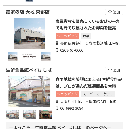
農家の店 大地 東部店
追加
農業資材を販売しているお店の一角
で地元で収穫されたお野菜を販売し
ております。
ショッピング
野菜
長野県東御市 しなの鉄道線 田中駅
0268-63-0666
生鮮食品館ベイはしば
追加
食で地域を笑顔に変える! 生鮮食料品
は、プロが選んだ厳選商品を常時提
供しています
ショッピング
スーパーマーケット
大阪府守口市 京阪本線 守口市駅
06-6992-3084
―ようこそ『生鮮食品館 ベイ･はしば』のページへ―