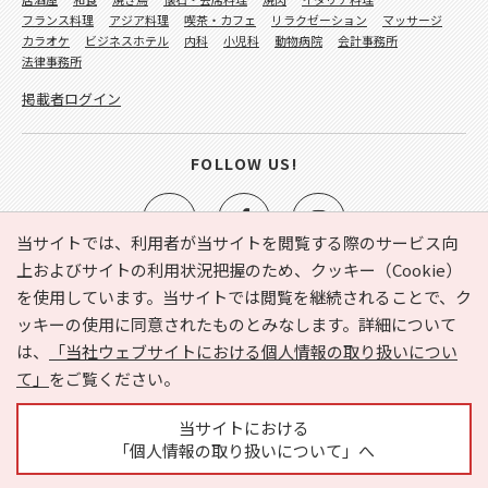
フランス料理
アジア料理
喫茶・カフェ
リラクゼーション
マッサージ
カラオケ
ビジネスホテル
内科
小児科
動物病院
会計事務所
法律事務所
掲載者ログイン
FOLLOW US!
当サイトでは、利用者が当サイトを閲覧する際のサービス向
上およびサイトの利用状況把握のため、クッキー（Cookie）
を使用しています。当サイトでは閲覧を継続されることで、ク
e-NAVITA（イーナビタ）とは？
お気に入り
ヘルプ
ッキーの使用に同意されたものとみなします。詳細について
利用規約
個人情報の取り扱いについて
運営会社
は、
「当社ウェブサイトにおける個人情報の取り扱いについ
サイトマップ
広告掲載に関するお問い合わせ
て」
をご覧ください。
サイトの内容に関するお問い合わせ
当サイトにおける
「個人情報の取り扱いについて」へ