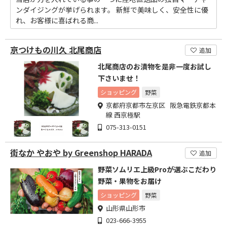
ンダイジングが挙げられます。 新鮮で美味しく、安全性に優
れ、お客様に喜ばれる商...
京つけもの川久 北尾商店
追加
北尾商店のお漬物を是非一度お試し
下さいませ！
ショッピング
野菜
京都府京都市左京区 阪急電鉄京都本
線 西京極駅
075-313-0151
街なか やおや by Greenshop HARADA
追加
野菜ソムリエ上級Proが選ぶこだわり
野菜・果物をお届け
ショッピング
野菜
山形県山形市
023-666-3955