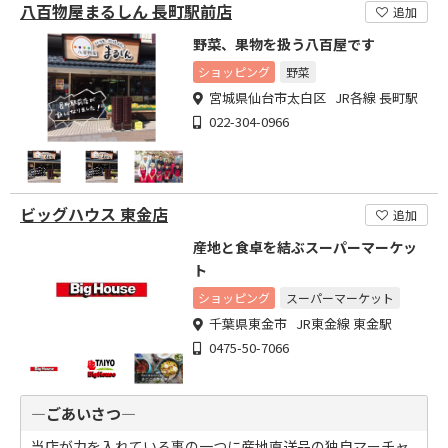
八百物屋まるしん 長町駅前店
追加
野菜、果物を扱う八百屋です
ショッピング
野菜
宮城県仙台市太白区 JR各線 長町駅
022-304-0966
ビッグハウス 東金店
追加
産地と食卓を結ぶスーパーマーケッ
ト
ショッピング
スーパーマーケット
千葉県東金市 JR東金線 東金駅
0475-50-7066
―ごあいさつ―
当店が力を入れている事の一つに産地直送品の独自マーチャ