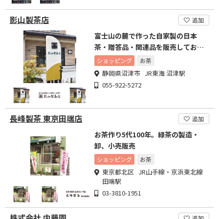
影山製茶店
追加
富士山の麓で作った自家製の日本
茶・贈答品・関連品を販売しており
ます。
ショッピング
お茶
静岡県沼津市 JR東海 沼津駅
055-922-5272
長峰製茶 東京田端店
追加
お茶作り5代100年。緑茶の製造・
卸、小売販売
ショッピング
お茶
東京都北区 JR山手線・京浜東北線
田端駅
03-3810-1951
株式会社 内藤園
追加