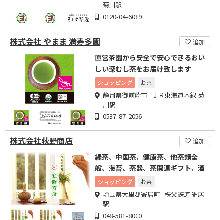
菊川駅
0120-04-6089
株式会社 やまま 満寿多園
追加
直営茶園から安全で安心できるおい
しい深むし茶をお届け致します
ショッピング
お茶
静岡県御前崎市 ＪＲ東海道本線 菊
川駅
0537-87-2056
株式会社荻野商店
追加
緑茶、中国茶、健康茶、他茶類全
般、海苔、茶器、茶関連ギフト、酒
ショッピング
お茶
埼玉県大里郡寄居町 秩父鉄道 寄居
駅
048-581-8000