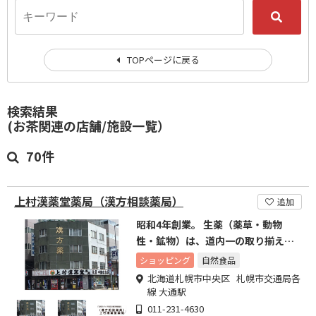
TOPページに戻る
検索結果
(お茶関連の店舗/施設一覧）
70件
上村漢薬堂薬局（漢方相談薬局）
追加
昭和4年創業。 生薬（薬草・動物
性・鉱物）は、道内一の取り揃えで
す！
ショッピング
自然食品
北海道札幌市中央区 札幌市交通局各
線 大通駅
011-231-4630