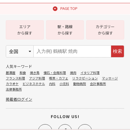
PAGE TOP
エリア
駅・路線
カテゴリー
から探す
から探す
から探す
検索
人気キーワード
居酒屋
和食
焼き鳥
懐石・会席料理
焼肉
イタリア料理
フランス料理
アジア料理
喫茶・カフェ
リラクゼーション
マッサージ
カラオケ
ビジネスホテル
内科
小児科
動物病院
会計事務所
法律事務所
掲載者ログイン
FOLLOW US!