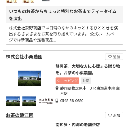
いつものお茶からちょっと特別なお茶までティータイム
を演出
株式会社荻野商店では日常のなかのホッとするひとときを演
出するさまざまなお茶を取り揃えています。 公式ホームペー
ジでは新商品や定番商品...
株式会社小栗農園
追加
静岡茶。大切な方に心暖まる贈り物
を。お茶の小栗農園。
ショッピング
お茶
静岡県牧之原市 ＪＲ東海道本線 金
谷駅
0548-58-0680
お茶の静江園
追加
南知多・内海の老舗茶店