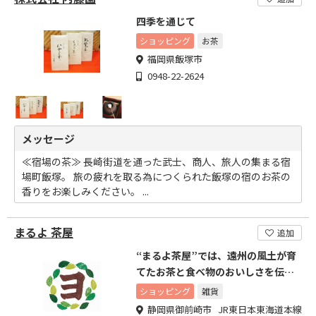
四季を通じて
ショッピング
お茶
福岡県飯塚市
0948-22-2624
メッセージ
≪宿場の茶≫ 長崎街道を通った武士、商人、旅人の集まる宿
場町飯塚。 旅の疲れを取る為につくられた飯塚の宿のお茶の
香りをお楽しみください。 ...
まるよ 茶屋
追加
“まるよ茶屋”では、遠州の風土が育
てたお茶と食べ物のおいしさを伝え
ます。
ショッピング
雑貨
静岡県御前崎市 JR東日本東海道本線