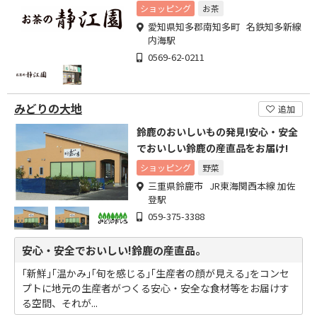
ショッピング
お茶
愛知県知多郡南知多町 名鉄知多新線
内海駅
0569-62-0211
みどりの大地
追加
鈴鹿のおいしいもの発見!安心・安全
でおいしい鈴鹿の産直品をお届け!
ショッピング
野菜
三重県鈴鹿市 JR東海関西本線 加佐
登駅
059-375-3388
安心・安全でおいしい!鈴鹿の産直品。
｢新鮮｣｢温かみ｣｢旬を感じる｣｢生産者の顔が見える｣をコンセ
プトに地元の生産者がつくる安心・安全な食材等をお届けす
る空間、それが...