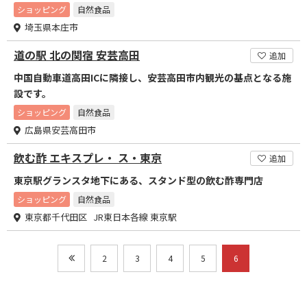
ショッピング
自然食品
埼玉県本庄市
道の駅 北の関宿 安芸高田
追加
中国自動車道高田ICに隣接し、安芸高田市内観光の基点となる施
設です。
ショッピング
自然食品
広島県安芸高田市
飲む酢 エキスプレ・ ス・東京
追加
東京駅グランスタ地下にある、スタンド型の飲む酢専門店
ショッピング
自然食品
東京都千代田区 JR東日本各線 東京駅
2
3
4
5
6