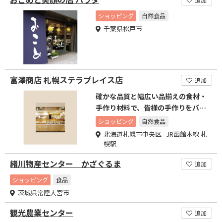
ショッピング
自然食品
千葉県松戸市
富澤商店 札幌ステラプレイス店
追加
確かな品質と幅広い品揃えの食材・
手作り材料で、皆様の手作りをバッ
クアップいたします！
ショッピング
自然食品
北海道札幌市中央区 JR函館本線 札
幌駅
緒川物産センター かざぐるま
追加
ショッピング
食品
茨城県常陸大宮市
観光農業センター
追加