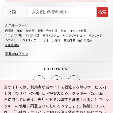
検索
人気キーワード
居酒屋
和食
焼き鳥
懐石・会席料理
焼肉
イタリア料理
フランス料理
アジア料理
喫茶・カフェ
リラクゼーション
マッサージ
カラオケ
ビジネスホテル
内科
小児科
動物病院
会計事務所
法律事務所
掲載者ログイン
FOLLOW US!
当サイトでは、利用者が当サイトを閲覧する際のサービス向
上およびサイトの利用状況把握のため、クッキー（Cookie）
を使用しています。当サイトでは閲覧を継続されることで、ク
e-NAVITA（イーナビタ）とは？
お気に入り
ヘルプ
ッキーの使用に同意されたものとみなします。詳細について
利用規約
個人情報の取り扱いについて
運営会社
は、
「当社ウェブサイトにおける個人情報の取り扱いについ