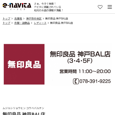
さぁ、今すぐ検索！
ナビタに掲載されている
地元のお店の情報が満載！
トップ
兵庫県
神戸市中央区
無印良品 神戸BAL店
トップ
衣服・装飾品
レディース
無印良品 神戸BAL店
ムジルシリョウヒン コウベバルテン
無印良品 神戸BAL店