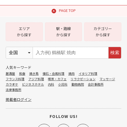
PAGE TOP
エリア
駅・路線
カテゴリー
から探す
から探す
から探す
検索
人気キーワード
居酒屋
和食
焼き鳥
懐石・会席料理
焼肉
イタリア料理
フランス料理
アジア料理
喫茶・カフェ
リラクゼーション
マッサージ
カラオケ
ビジネスホテル
内科
小児科
動物病院
会計事務所
法律事務所
掲載者ログイン
FOLLOW US!