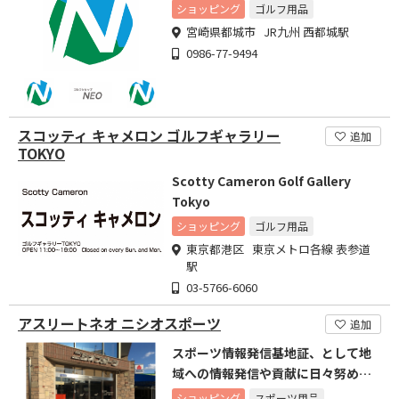
ショッピング
ゴルフ用品
宮崎県都城市 JR九州 西都城駅
0986-77-9494
スコッティ キャメロン ゴルフギャラリー
追加
TOKYO
Scotty Cameron Golf Gallery
Tokyo
ショッピング
ゴルフ用品
東京都港区 東京メトロ各線 表参道
駅
03-5766-6060
アスリートネオ ニシオスポーツ
追加
スポーツ情報発信基地証、として地
域への情報発信や貢献に日々努めて
います！
ショッピング
スポーツ用品