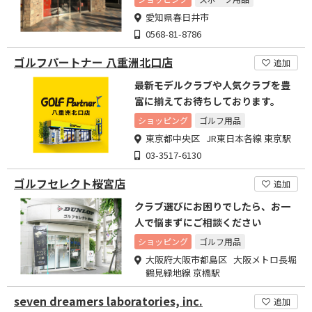
愛知県春日井市
0568-81-8786
ゴルフパートナー 八重洲北口店
追加
最新モデルクラブや人気クラブを豊
富に揃えてお待ちしております。
ショッピング
ゴルフ用品
東京都中央区 JR東日本各線 東京駅
03-3517-6130
ゴルフセレクト桜宮店
追加
クラブ選びにお困りでしたら、お一
人で悩まずにご相談ください
ショッピング
ゴルフ用品
大阪府大阪市都島区 大阪メトロ長堀
鶴見緑地線 京橋駅
seven dreamers laboratories, inc.
追加