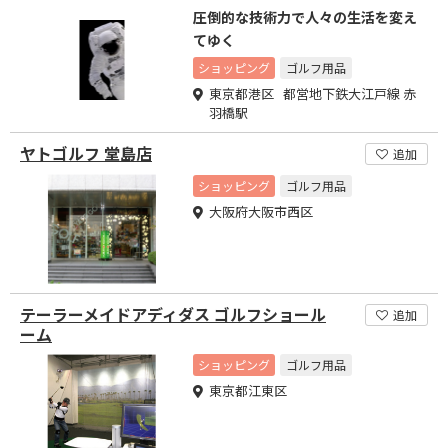
圧倒的な技術力で人々の生活を変え
てゆく
ショッピング
ゴルフ用品
東京都港区 都営地下鉄大江戸線 赤
羽橋駅
ヤトゴルフ 堂島店
追加
ショッピング
ゴルフ用品
大阪府大阪市西区
テーラーメイドアディダス ゴルフショール
追加
ーム
ショッピング
ゴルフ用品
東京都江東区