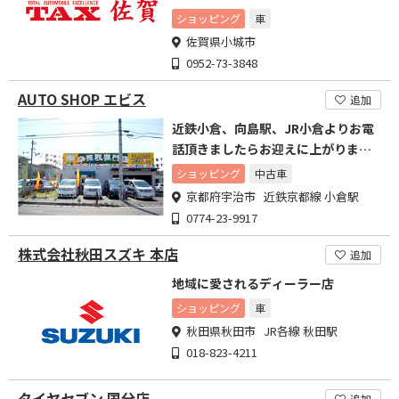
ショッピング
車
佐賀県小城市
0952-73-3848
AUTO SHOP エビス
追加
近鉄小倉、向島駅、JR小倉よりお電
話頂きましたらお迎えに上がります
のでお気軽にお電話下さい
ショッピング
中古車
京都府宇治市 近鉄京都線 小倉駅
0774-23-9917
株式会社秋田スズキ 本店
追加
地域に愛されるディーラー店
ショッピング
車
秋田県秋田市 JR各線 秋田駅
018-823-4211
タイヤセブン 国分店
追加