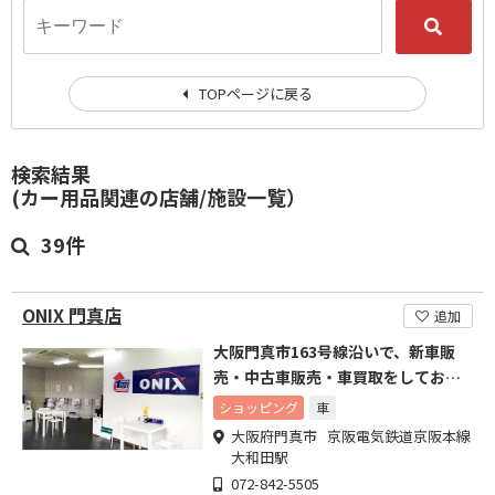
TOPページに戻る
検索結果
(カー用品関連の店舗/施設一覧）
39件
ONIX 門真店
追加
大阪門真市163号線沿いで、新車販
売・中古車販売・車買取をしており
ます。
ショッピング
車
大阪府門真市 京阪電気鉄道京阪本線
大和田駅
072-842-5505