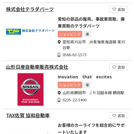
株式会社テラダパーツ
追加
愛知の部品の販売、事故車買取、廃
車買取のテラダパーツ
ショッピング
車
愛知県刈谷市 JR東海東海道線 東刈
谷駅
0566-63-1573
山形日産自動車販売株式会社
追加
Inovation that excites
ショッピング
車
山形県鶴岡市 ＪＲ羽越本線 鶴岡駅
0235-22-3400
TAX佐賀 協和自動車
追加
お客様のカーライフを総合的にサポ
ートいたします