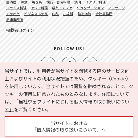
居酒屋
和食
焼き鳥
懐石・会席料理
焼肉
イタリア料理
フランス料理
アジア料理
喫茶・カフェ
リラクゼーション
マッサージ
カラオケ
ビジネスホテル
内科
小児科
動物病院
会計事務所
法律事務所
掲載者ログイン
FOLLOW US!
当サイトでは、利用者が当サイトを閲覧する際のサービス向
上およびサイトの利用状況把握のため、クッキー（Cookie）
を使用しています。当サイトでは閲覧を継続されることで、ク
e-NAVITA（イーナビタ）とは？
お気に入り
ヘルプ
ッキーの使用に同意されたものとみなします。詳細について
利用規約
個人情報の取り扱いについて
運営会社
は、
「当社ウェブサイトにおける個人情報の取り扱いについ
サイトマップ
広告掲載に関するお問い合わせ
て」
をご覧ください。
サイトの内容に関するお問い合わせ
当サイトにおける
「個人情報の取り扱いについて」へ