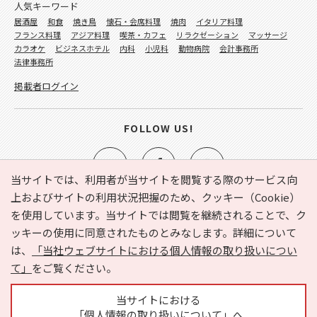
人気キーワード
居酒屋
和食
焼き鳥
懐石・会席料理
焼肉
イタリア料理
フランス料理
アジア料理
喫茶・カフェ
リラクゼーション
マッサージ
カラオケ
ビジネスホテル
内科
小児科
動物病院
会計事務所
法律事務所
掲載者ログイン
FOLLOW US!
当サイトでは、利用者が当サイトを閲覧する際のサービス向
上およびサイトの利用状況把握のため、クッキー（Cookie）
を使用しています。当サイトでは閲覧を継続されることで、ク
e-NAVITA（イーナビタ）とは？
お気に入り
ヘルプ
ッキーの使用に同意されたものとみなします。詳細について
利用規約
個人情報の取り扱いについて
運営会社
は、
「当社ウェブサイトにおける個人情報の取り扱いについ
サイトマップ
広告掲載に関するお問い合わせ
て」
をご覧ください。
サイトの内容に関するお問い合わせ
当サイトにおける
「個人情報の取り扱いについて」へ