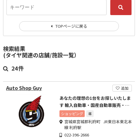
TOPページに戻る
検索結果
(タイヤ関連の店舗/施設一覧）
24件
Auto Shop Guy
追加
あなたの理想の1台をお探しいたしま
す 輸入自動車・国産自動車販売・車
検、整備も承ります。
ショッピング
車
宮城県宮城郡利府町 JR東日本東北本
線 利府駅
022-396-2666