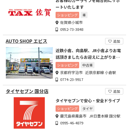
お客様のカーライフを総合的にサポ
ートいたします
ショッピング
車
佐賀県小城市
0952-73-3848
AUTO SHOP エビス
追加
近鉄小倉、向島駅、JR小倉よりお電
話頂きましたらお迎えに上がります
のでお気軽にお電話下さい
ショッピング
中古車
京都府宇治市 近鉄京都線 小倉駅
0774-23-9917
タイヤセブン 国分店
追加
タイヤセブンで安心・安全ドライブ
ショッピング
タイヤ
鹿児島県霧島市 JR日豊本線 国分駅
0995-46-4879