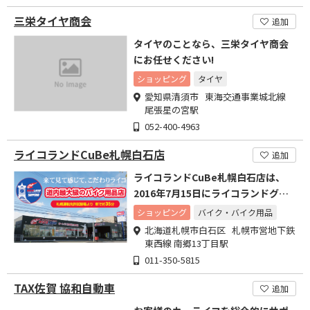
三栄タイヤ商会
追加
タイヤのことなら、三栄タイヤ商会
にお任せください!
ショッピング
タイヤ
愛知県清須市 東海交通事業城北線
尾張星の宮駅
052-400-4963
ライコランドCuBe札幌白石店
追加
ライコランドCuBe札幌白石店は、
2016年7月15日にライコランドグル
ープ21番目の店舗
ショッピング
バイク・バイク用品
北海道札幌市白石区 札幌市営地下鉄
東西線 南郷13丁目駅
011-350-5815
TAX佐賀 協和自動車
追加