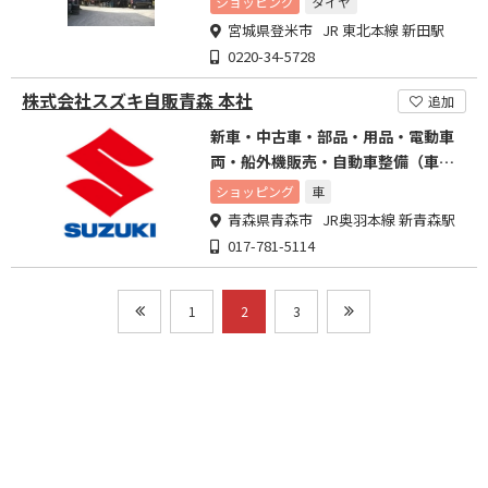
ショッピング
タイヤ
宮城県登米市 JR 東北本線 新田駅
0220-34-5728
株式会社スズキ自販青森 本社
追加
新車・中古車・部品・用品・電動車
両・船外機販売・自動車整備（車
検・点検・修理）・損害保険
ショッピング
車
青森県青森市 JR奥羽本線 新青森駅
017-781-5114
1
2
3