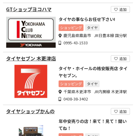
GTショップヨコハマ
追加
タイヤの事ならお任せ下さい!
ショッピング
タイヤ
鹿児島県霧島市 JR日豊本線 国分駅
0995-43-1533
タイヤセブン 木更津店
追加
タイヤ・ホイールの格安販売店 タイ
ヤセブン。
ショッピング
タイヤ
千葉県木更津市 JR内房線 木更津駅
0438-38-3402
タイヤショップかんの
追加
年中安売りの店！来て！見て！聞い
てね！