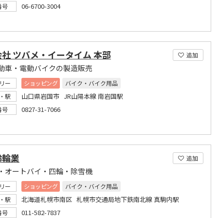
06-6700-3004
番号
社 ツバメ・イータイム 本部
追加
動車・電動バイクの製造販売
リー
ショッピング
バイク・バイク用品
山口県岩国市 JR山陽本線 南岩国駅
・駅
0827-31-7066
番号
鈴輪業
追加
・オートバイ・四輪・除雪機
リー
ショッピング
バイク・バイク用品
北海道札幌市南区 札幌市交通局地下鉄南北線 真駒内駅
・駅
011-582-7837
番号