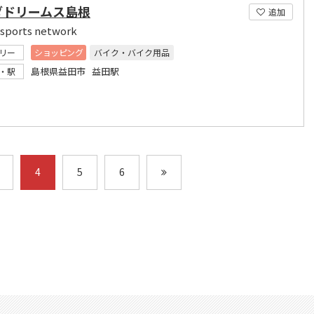
ダドリームス島根
追加
sports network
リー
ショッピング
バイク・バイク用品
島根県益田市 益田駅
・駅
4
5
6