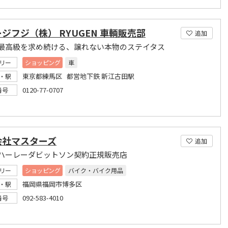
ジフジ（株） RYUGEN 車輌販売部
追加
最高級を求め続ける、譲れない本物のステイタス
リー
ショッピング
車
東京都練馬区 都営地下鉄 新江古田駅
・駅
0120-77-0707
番号
会社マスターズ
追加
ハーレーダビットソン契約正規販売店
リー
ショッピング
バイク・バイク用品
福岡県福岡市博多区
・駅
092-583-4010
番号