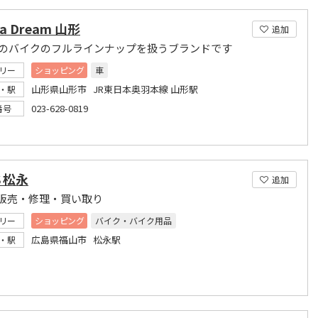
a Dream 山形
追加
daのバイクのフルラインナップを扱うブランドです
リー
ショッピング
車
山形県山形市 JR東日本奥羽本線 山形駅
・駅
023-628-0819
番号
Ｓ松永
追加
販売・修理・買い取り
リー
ショッピング
バイク・バイク用品
広島県福山市 松永駅
・駅