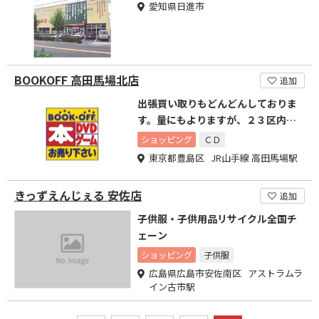
愛知県日進市
BOOKOFF 高田馬場北店
追加
出張買い取りもどんどんしておりま
す。量にもよりますが、２３区内ど
こでも行きます！
ショッピング
ＣＤ
東京都豊島区 JR山手線 高田馬場駅
きっずえんじぇる 安佐店
追加
子供服・子供用品リサイクル全国チ
ェーン
ショッピング
子供服
広島県広島市安佐南区 アストラムラ
イン古市駅