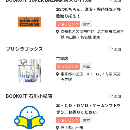
本はもちろん、洋服・腕時計など多
数取り揃え！
ショッピング
古本
愛知県名古屋市中区 名古屋市営地下
鉄 東山線・名城線 栄駅
プリシラブックス
追加
古書店
ショッピング
古本
東京都杉並区 メトロ丸ノ内線 東高
円寺駅
BOOKOFF 石川小松店
追加
本・ＣＤ・ＤＶＤ・ゲームソフトを
ぜひ、お売りください。
ショッピング
古本
石川県小松市