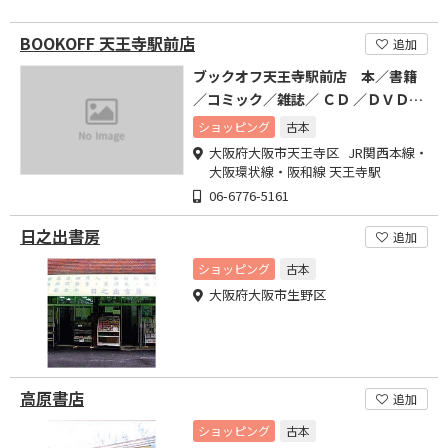
BOOKOFF 天王寺駅前店
追加
ブックオフ天王寺駅前店 本／書籍
／コミック／雑誌／ ＣＤ ／ＤＶＤ／
ゲームソフト
ショッピング
古本
大阪府大阪市天王寺区 JR関西本線・
大阪環状線・阪和線 天王寺駅
06-6776-5161
日之出書房
追加
ショッピング
古本
大阪府大阪市生野区
高原書店
追加
ショッピング
古本