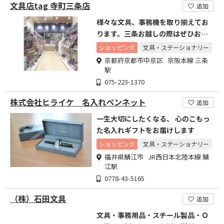
文具店tag 寺町三条店
追加
様々な文具、事務機を取り揃えてお
ります。三条お越しの際はぜひお立
ち寄りください。
ショッピング
文具・ステーショナリー
京都府京都市中京区 京阪本線 三条
駅
075-223-1370
株式会社ヒライケ 名入れペンネット
追加
一生大切にしたくなる、 心のこもっ
た名入れギフトをお届けします
ショッピング
文具・ステーショナリー
福井県鯖江市 JR西日本北陸本線 鯖
江駅
0778-43-5165
（株）石田文具
追加
文具・事務用品・スチール製品・Ｏ