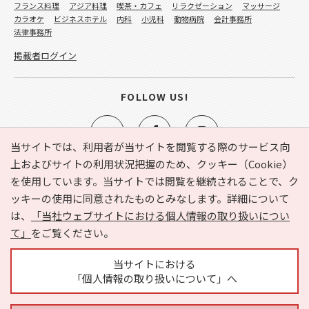
フランス料理
アジア料理
喫茶・カフェ
リラクゼーション
マッサージ
カラオケ
ビジネスホテル
内科
小児科
動物病院
会計事務所
法律事務所
掲載者ログイン
FOLLOW US!
当サイトでは、利用者が当サイトを閲覧する際のサービス向
上およびサイトの利用状況把握のため、クッキー（Cookie）
を使用しています。当サイトでは閲覧を継続されることで、ク
e-NAVITA（イーナビタ）とは？
お気に入り
ヘルプ
ッキーの使用に同意されたものとみなします。詳細について
利用規約
個人情報の取り扱いについて
運営会社
は、
「当社ウェブサイトにおける個人情報の取り扱いについ
サイトマップ
広告掲載に関するお問い合わせ
て」
をご覧ください。
サイトの内容に関するお問い合わせ
当サイトにおける
「個人情報の取り扱いについて」へ