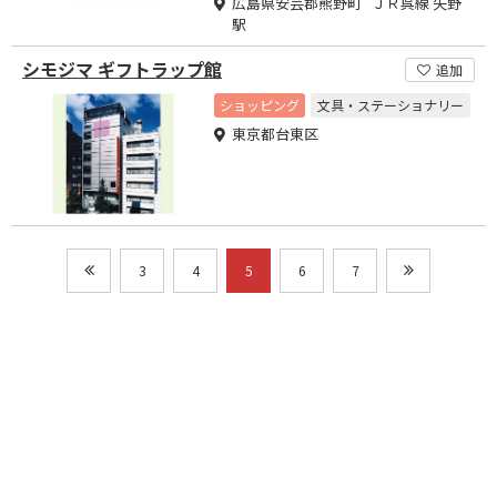
広島県安芸郡熊野町 ＪＲ呉線 矢野
駅
シモジマ ギフトラップ館
追加
ショッピング
文具・ステーショナリー
東京都台東区
3
4
5
6
7