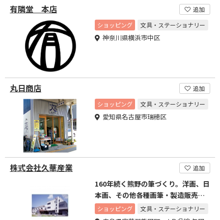
有隣堂 本店
追加
ショッピング
文具・ステーショナリー
神奈川県横浜市中区
丸日商店
追加
ショッピング
文具・ステーショナリー
愛知県名古屋市瑞穂区
株式会社久華産業
追加
160年続く熊野の筆づくり。洋画、日
本画、その他各種画筆・製造販売し
ています。
ショッピング
文具・ステーショナリー