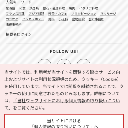
人気キーワード
居酒屋
和食
焼き鳥
懐石・会席料理
焼肉
イタリア料理
フランス料理
アジア料理
喫茶・カフェ
リラクゼーション
マッサージ
カラオケ
ビジネスホテル
内科
小児科
動物病院
会計事務所
法律事務所
掲載者ログイン
FOLLOW US!
当サイトでは、利用者が当サイトを閲覧する際のサービス向
上およびサイトの利用状況把握のため、クッキー（Cookie）
を使用しています。当サイトでは閲覧を継続されることで、ク
e-NAVITA（イーナビタ）とは？
お気に入り
ヘルプ
ッキーの使用に同意されたものとみなします。詳細について
利用規約
個人情報の取り扱いについて
運営会社
は、
「当社ウェブサイトにおける個人情報の取り扱いについ
サイトマップ
広告掲載に関するお問い合わせ
て」
をご覧ください。
サイトの内容に関するお問い合わせ
当サイトにおける
「個人情報の取り扱いについて」へ