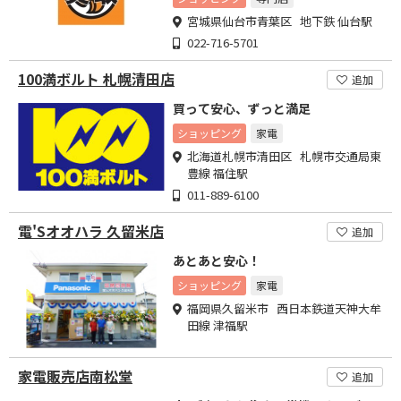
宮城県仙台市青葉区 地下鉄 仙台駅
022-716-5701
100満ボルト 札幌清田店
追加
買って安心、ずっと満足
ショッピング
家電
北海道札幌市清田区 札幌市交通局東
豊線 福住駅
011-889-6100
電'Sオオハラ 久留米店
追加
あとあと安心！
ショッピング
家電
福岡県久留米市 西日本鉄道天神大牟
田線 津福駅
家電販売店南松堂
追加