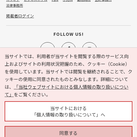
法律事務所
掲載者ログイン
FOLLOW US!
当サイトでは、利用者が当サイトを閲覧する際のサービス向
上およびサイトの利用状況把握のため、クッキー（Cookie）
を使用しています。当サイトでは閲覧を継続されることで、ク
e-NAVITA（イーナビタ）とは？
お気に入り
ヘルプ
ッキーの使用に同意されたものとみなします。詳細について
利用規約
個人情報の取り扱いについて
運営会社
は、
「当社ウェブサイトにおける個人情報の取り扱いについ
サイトマップ
広告掲載に関するお問い合わせ
て」
をご覧ください。
サイトの内容に関するお問い合わせ
当サイトにおける
「個人情報の取り扱いについて」へ
同意する