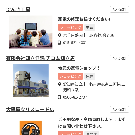
でんき工房
追加
家電の修理お任せください!
ショッピング
家電
岩手県盛岡市 JR各線 盛岡駅
019-621-4001
有限会社知立無線 チコム知立店
追加
地元の家電ショップ！
ショッピング
家電
愛知県知立市 名古屋鉄道三河線 三
河知立駅
0566-81-2737
大黒屋クリスロード店
追加
ご不用な品・高価買取します！まず
はお問い合わせ下さい。
ショッピング
専門店