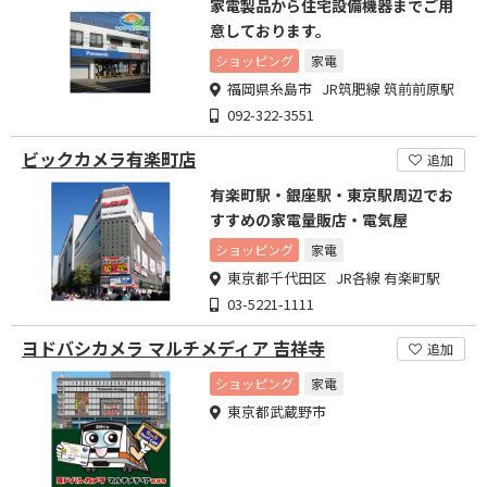
家電製品から住宅設備機器までご用
意しております。
ショッピング
家電
福岡県糸島市 JR筑肥線 筑前前原駅
092-322-3551
ビックカメラ有楽町店
追加
有楽町駅・銀座駅・東京駅周辺でお
すすめの家電量販店・電気屋
ショッピング
家電
東京都千代田区 JR各線 有楽町駅
03-5221-1111
ヨドバシカメラ マルチメディア 吉祥寺
追加
ショッピング
家電
東京都武蔵野市