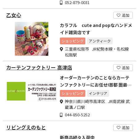
052-879-0031
乙女心
追加
カラフル cute and popなハンドメ
イド雑貨店です
ショッピング
アンティーク
三重県松阪市 JR紀勢本線・名松線
松阪駅
カーテンファクトリー 高津店
追加
オーダーカーテンのことならカーテ
ンファクトリーにお任せ!首都 圏最大
級の専門店
ショッピング
インテリア
神奈川県川崎市高津区 JR南武線 武
蔵溝ノ口駅
044-850-5252
リビングえのもと
追加
新商品続々入荷中