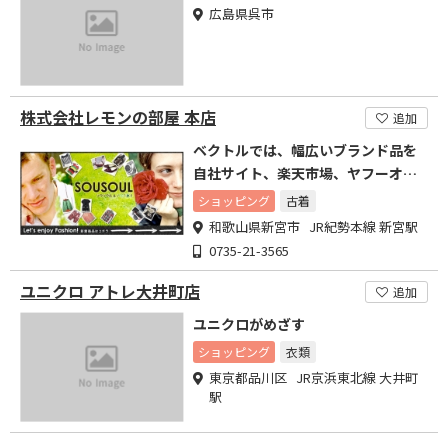
広島県呉市
株式会社レモンの部屋 本店
追加
ベクトルでは、幅広いブランド品を
自社サイト、楽天市場、ヤフーオー
クションで販売しております
ショッピング
古着
和歌山県新宮市 JR紀勢本線 新宮駅
0735-21-3565
ユニクロ アトレ大井町店
追加
ユニクロがめざす
ショッピング
衣類
東京都品川区 JR京浜東北線 大井町
駅