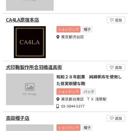
CA4LA原宿本店
追加
ショッピング
帽子
東京都渋谷区
犬印鞄製作所合羽橋道具街
追加
昭和２８年創業 純綿帆布を使用し
た質実剛健な鞄
ショッピング
バック
東京都台東区 ＴＸ 浅草駅
03-3844-5377
高田帽子店
追加
ショッピング
帽子