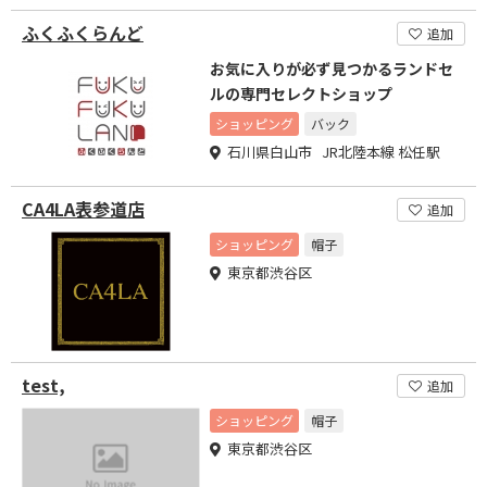
ふくふくらんど
追加
お気に入りが必ず見つかるランドセ
ルの専門セレクトショップ
ショッピング
バック
石川県白山市 JR北陸本線 松任駅
CA4LA表参道店
追加
ショッピング
帽子
東京都渋谷区
test,
追加
ショッピング
帽子
東京都渋谷区