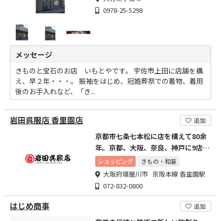
0978-25-5298
メッセージ
きものと宝石のお店 いもとやです。 宇佐市上田に店舗を構
え、早２年・・・。 振袖をはじめ、冠婚葬祭での着物、着用
後のお手入れなど、「き...
岩田呉服店 香里園店
追加
京都市七条七本松に店を構えて80余
年。京都、大阪、奈良、神戸に9店舗
を構え頑張っております
ショッピング
きもの・和装
大阪府寝屋川市 京阪本線 香里園駅
072-832-0800
はじめ商事
追加