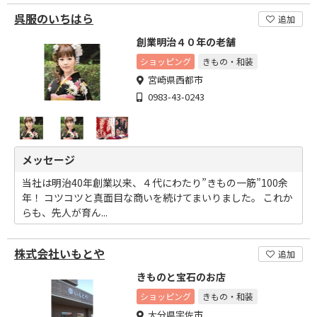
呉服のいちはら
追加
創業明治４０年の老舗
ショッピング
きもの・和装
宮崎県西都市
0983-43-0243
メッセージ
当社は明治40年創業以来、４代にわたり”きもの一筋”100余
年！ コツコツと真面目な商いを続けてまいりました。 これか
らも、先人が育ん...
株式会社いもとや
追加
きものと宝石のお店
ショッピング
きもの・和装
大分県宇佐市