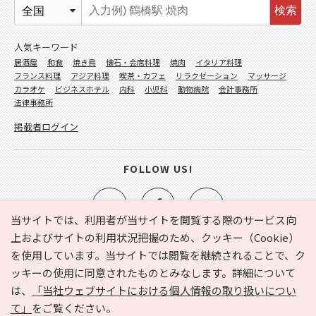
検索
人気キーワード
居酒屋
和食
焼き鳥
懐石・会席料理
焼肉
イタリア料理
フランス料理
アジア料理
喫茶・カフェ
リラクゼーション
マッサージ
カラオケ
ビジネスホテル
内科
小児科
動物病院
会計事務所
法律事務所
掲載者ログイン
FOLLOW US!
当サイトでは、利用者が当サイトを閲覧する際のサービス向
上およびサイトの利用状況把握のため、クッキー（Cookie）
を使用しています。当サイトでは閲覧を継続されることで、ク
e-NAVITA（イーナビタ）とは？
お気に入り
ヘルプ
ッキーの使用に同意されたものとみなします。詳細について
利用規約
個人情報の取り扱いについて
運営会社
は、
「当社ウェブサイトにおける個人情報の取り扱いについ
サイトマップ
広告掲載に関するお問い合わせ
て」
をご覧ください。