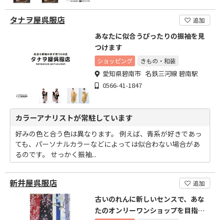
タナヲ屋呉服店
追加
あなたに似合うぴったりの振袖を見
つけます
ショッピング
きもの・和装
愛知県碧南市 名鉄三河線 碧南駅
0566-41-1847
カラーアナリストが常駐しています
好みの色と合う色は異なります。 例えば、青系が好きであっ
ても、パーソナルカラーなどによっては似合わない場合があ
るのです。 せっかく振袖...
新井屋呉服店
追加
古いのれんに新しいセンスで、あな
たのオンリーワンショップを目指し