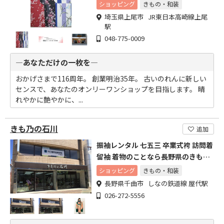
ます。
ショッピング
きもの・和装
埼玉県上尾市 JR東日本高崎線上尾
駅
048-775-0009
―あなただけの一枚を―
おかげさまで116周年。 創業明治35年。 古いのれんに新しい
センスで、あなたのオンリーワンショップを目指します。 晴
れやかに艶やかに、...
きも乃の石川
追加
振袖レンタル 七五三 卒業式袴 訪問着
留袖 着物のことなら長野県のきもの
の石川へ
ショッピング
きもの・和装
長野県千曲市 しなの鉄道線 屋代駅
026-272-5556