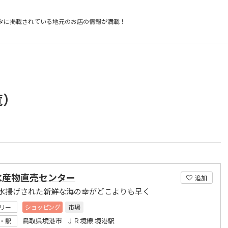
タに掲載されている
地元のお店の情報が満載！
覧）
水産物直売センター
追加
水揚げされた新鮮な海の幸がどこよりも早く
リー
ショッピング
市場
鳥取県境港市 ＪＲ境線 境港駅
・駅