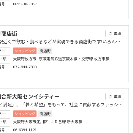
0859-30-3857
番号
町商店街
追加
枚方市駅近くで飲む・食べるなどが実現できる商店街です!いろんなお店で楽しんでください!
リー
ショッピング
商店街
大阪府枚方市 京阪電気鉄道京阪本線・交野線 枚方市駅
・駅
072-844-7833
番号
組合新大阪センイシティー
追加
「感謝と満足」、「夢と希望」をもって、社会に貢献するファッション集団「ゆめっせ」
リー
ショッピング
商店街
大阪府大阪市淀川区 ＪＲ各線 新大阪駅
・駅
06-6394-1121
番号