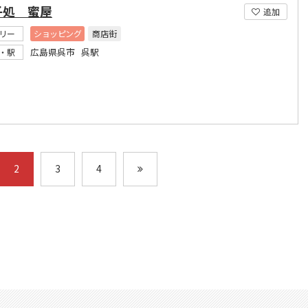
子処 蜜屋
追加
リー
ショッピング
商店街
広島県呉市 呉駅
・駅
2
3
4