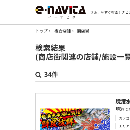
さぁ、今すぐ検索！
ナビ
トップ
複合店舗
商店街
検索結果
(商店街関連の店舗/施設一
34件
境港
境港で
カテゴ
エリア