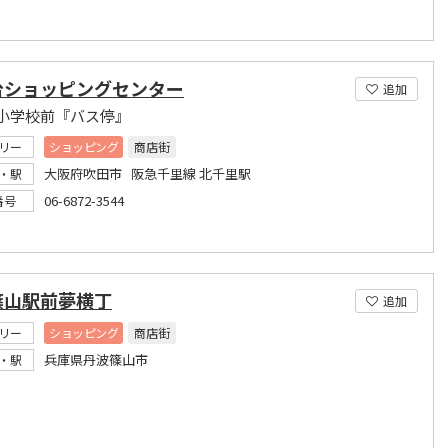
台ショッピングセンター
追加
小学校前『バス停』
リー
ショッピング
商店街
大阪府吹田市 阪急千里線 北千里駅
・駅
06-6872-3544
番号
篠山駅前夢横丁
追加
リー
ショッピング
商店街
兵庫県丹波篠山市
・駅