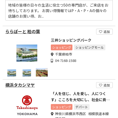
地域の皆様の日々の生活に役立つ50の専門店が、ご来店をお
待ちしております。 お買い得情報ではP・A・P・Aの個々の
店舗のお買い得、お...
ららぽーと 柏の葉
追加
三井ショッピングパーク
ショッピング
ショッピングモール
千葉県柏市
04-7168-1588
横浜タカシマヤ
追加
「人を信じ、人を愛し、人につく
す」こころを大切にし、社会に貢献
します。
ショッピング
デパート
神奈川県横浜市西区 相模鉄道本線