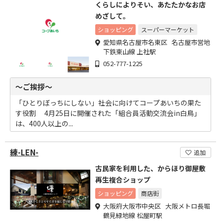
くらしによりそい、あたたかなお店
めざして。
ショッピング
スーパーマーケット
愛知県名古屋市名東区 名古屋市営地
下鉄東山線 上社駅
052-777-1225
～ご挨拶～
「ひとりぼっちにしない」社会に向けてコープあいちの果た
す役割 4月25日に開催された「組合員活動交流会in白鳥」
は、400人以上の...
練-LEN-
追加
古民家を利用した、からほり御屋敷
再生複合ショップ
ショッピング
商店街
大阪府大阪市中央区 大阪メトロ長堀
鶴見緑地線 松屋町駅