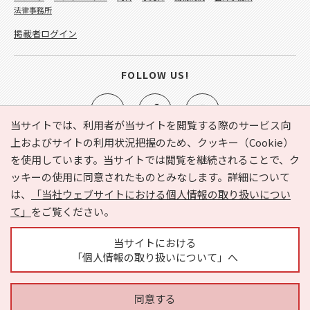
法律事務所
掲載者ログイン
FOLLOW US!
当サイトでは、利用者が当サイトを閲覧する際のサービス向
上およびサイトの利用状況把握のため、クッキー（Cookie）
を使用しています。当サイトでは閲覧を継続されることで、ク
e-NAVITA（イーナビタ）とは？
お気に入り
ヘルプ
ッキーの使用に同意されたものとみなします。詳細について
利用規約
個人情報の取り扱いについて
運営会社
は、
「当社ウェブサイトにおける個人情報の取り扱いについ
サイトマップ
広告掲載に関するお問い合わせ
て」
をご覧ください。
サイトの内容に関するお問い合わせ
当サイトにおける
「個人情報の取り扱いについて」へ
同意する