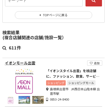
TOPページに戻る
検索結果
(複合店舗関連の店舗/施設一覧）
611件
イオンモール出雲
追加
「イオンスタイル出雲」を核店舗
に、ファッション、飲食、サービス
などの専門店で構成されたショッピ
ショッピング
ショッピングモール
ングモール
島根県出雲市 JR西日本山陰本線 出
雲市駅
0853-24-8400