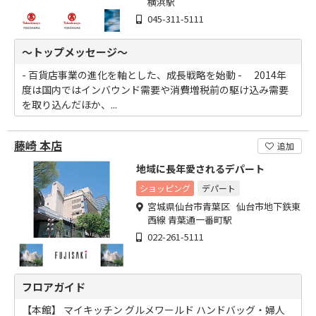
横浜駅
045-311-5111
～トップメッセージ～
- 百貨店事業の進化を軸とした、成長戦略を始動 - 2014年
度は国内ではインバウンド需要や消費増税前の駆け込み需要
を取り込んだほか、...
藤崎 本店
追加
地域に長年愛されるデパート
ショッピング
デパート
宮城県仙台市青葉区 仙台市地下鉄東
西線 青葉通一番町駅
022-261-5111
フロアガイド
【本館】 マイキッチン グルメワールド ハンドバッグ・婦人