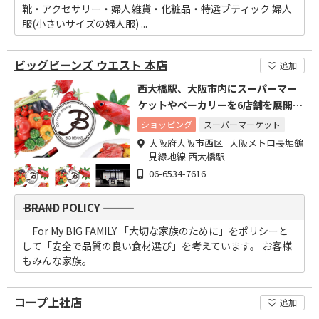
靴・アクセサリー・婦人雑貨・化粧品・特選ブティック 婦人
服(小さいサイズの婦人服) ...
ビッグビーンズ ウエスト 本店
追加
西大橋駅、大阪市内にスーパーマー
ケットやベーカリーを6店舗を展開す
るBIG BEANS
ショッピング
スーパーマーケット
大阪府大阪市西区 大阪メトロ長堀鶴
見緑地線 西大橋駅
06-6534-7616
――― BRAND POLICY ―――
For My BIG FAMILY 「大切な家族のために」をポリシーと
して「安全で品質の良い食材選び」を考えています。 お客様
もみんな家族。
コープ上社店
追加