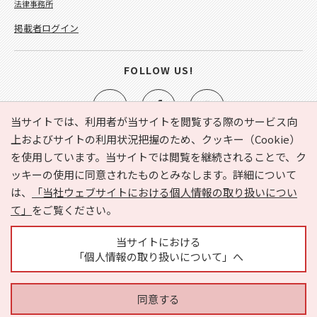
法律事務所
掲載者ログイン
FOLLOW US!
当サイトでは、利用者が当サイトを閲覧する際のサービス向
上およびサイトの利用状況把握のため、クッキー（Cookie）
を使用しています。当サイトでは閲覧を継続されることで、ク
e-NAVITA（イーナビタ）とは？
お気に入り
ヘルプ
ッキーの使用に同意されたものとみなします。詳細について
利用規約
個人情報の取り扱いについて
運営会社
は、
「当社ウェブサイトにおける個人情報の取り扱いについ
サイトマップ
広告掲載に関するお問い合わせ
て」
をご覧ください。
サイトの内容に関するお問い合わせ
当サイトにおける
「個人情報の取り扱いについて」へ
同意する
Copyright © HYOJITO.Co.,Ltd. All Rights Reserved.