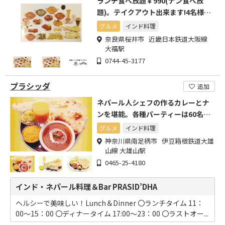
ランチ食べ放題￥990(ナン食べ放
題)。テイクアウト出来ます!4名様よ
り食べ飲み放題90分有
グルメ
インド料理
奈良県桜井市 近畿日本鉄道大阪線
大福駅
0744-45-3177
プラシッダ
追加
ネパール人シェフの作るカレーとナ
ンを堪能。各種パーティーは60名様
まで！
グルメ
インド料理
神奈川県南足柄市 伊豆箱根鉄道大雄
山線 大雄山駅
0465-25-4180
インド・ネパール料理＆Bar PRASID’DHA
ヘルシーで美味しい！Lunch＆Dinner 〇ランチタイム 11：
00～15：00 〇ディナータイム 17:00～23：00 〇ラストオー...