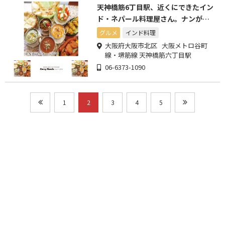
天神橋筋6丁目駅、近くにできたイン
ド・ネパール料理屋さん。ナンがと
ても大きく美味しいです!
グルメ
インド料理
大阪府大阪市北区 大阪メトロ谷町
線・堺筋線 天神橋筋六丁目駅
06-6373-1090
1
2
3
4
5