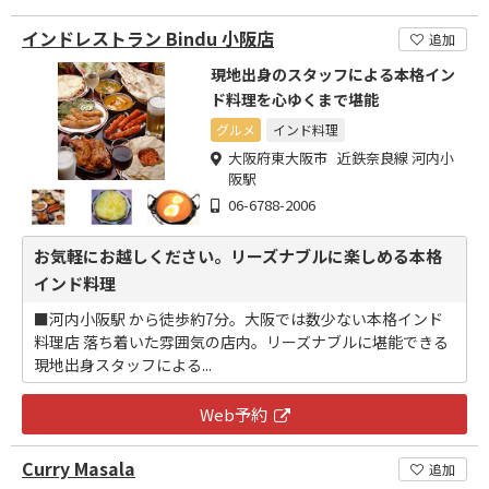
インドレストラン Bindu 小阪店
追加
現地出身のスタッフによる本格イン
ド料理を心ゆくまで堪能
グルメ
インド料理
大阪府東大阪市 近鉄奈良線 河内小
阪駅
06-6788-2006
お気軽にお越しください。リーズナブルに楽しめる本格
インド料理
■河内小阪駅 から徒歩約7分。大阪では数少ない本格インド
料理店 落ち着いた雰囲気の店内。リーズナブルに堪能できる
現地出身スタッフによる...
Web予約
Curry Masala
追加