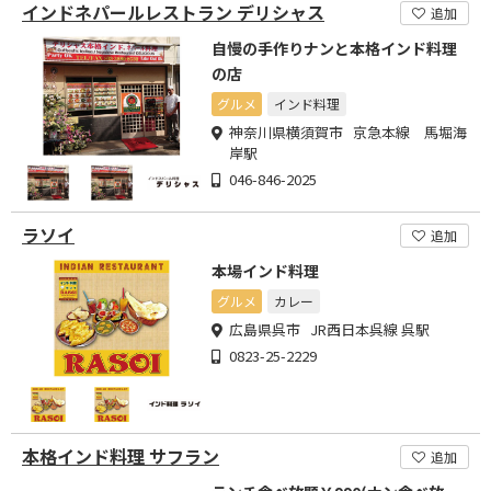
インドネパールレストラン デリシャス
追加
自慢の手作りナンと本格インド料理
の店
グルメ
インド料理
神奈川県横須賀市 京急本線 馬堀海
岸駅
046-846-2025
ラソイ
追加
本場インド料理
グルメ
カレー
広島県呉市 JR西日本呉線 呉駅
0823-25-2229
本格インド料理 サフラン
追加