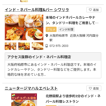
インド・ネパール料理&バー シワリラ
追加
本場のインドネパールカレーやナ
ン、タンドリー料理をご用意してお
ります♪
グルメ
インド料理
大阪府柏原市 近鉄大阪線 河内国分
駅
072-975-2033
アクセス抜群のインド・ネパール料理店
大阪府柏原市にあるインド・ネパール料理店です。本場のイ
ンドカレーやナン、タンドリー料理などをご提供します。本
格的な味を求めている方...
ニュータージマハルエベレスト
追加
北野田駅より徒歩約3分のインド・ネ
パール料理レストラン