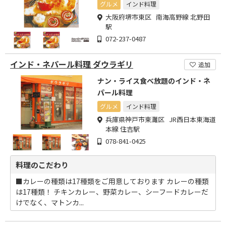
グルメ
インド料理
大阪府堺市東区 南海高野線 北野田
駅
072-237-0487
インド・ネパール料理 ダウラギリ
追加
ナン・ライス食べ放題のインド・ネ
パール料理
グルメ
インド料理
兵庫県神戸市東灘区 JR西日本東海道
本線 住吉駅
078-841-0425
料理のこだわり
■カレーの種類は17種類をご用意しております カレーの種類
は17種類！ チキンカレー、野菜カレー、シーフードカレーだ
けでなく、マトンカ...