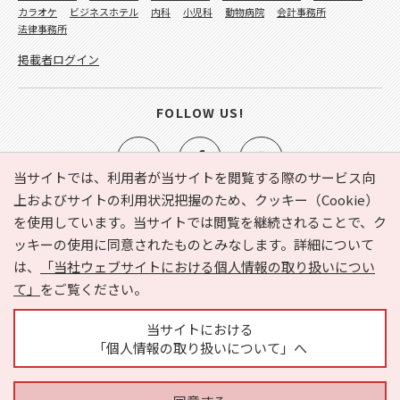
カラオケ
ビジネスホテル
内科
小児科
動物病院
会計事務所
法律事務所
掲載者ログイン
FOLLOW US!
当サイトでは、利用者が当サイトを閲覧する際のサービス向
上およびサイトの利用状況把握のため、クッキー（Cookie）
を使用しています。当サイトでは閲覧を継続されることで、ク
e-NAVITA（イーナビタ）とは？
お気に入り
ヘルプ
ッキーの使用に同意されたものとみなします。詳細について
利用規約
個人情報の取り扱いについて
運営会社
は、
「当社ウェブサイトにおける個人情報の取り扱いについ
サイトマップ
広告掲載に関するお問い合わせ
て」
をご覧ください。
サイトの内容に関するお問い合わせ
当サイトにおける
「個人情報の取り扱いについて」へ