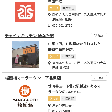
中国料理
グルメ
中国料理
愛知県名古屋市港区 名古屋地下鉄名
港線 築地口駅
052-661-2772
チャイナキッチン 陽なた家
追加
中華（四川）料理店から独立した一
軒家中華料理店。
グルメ
中華料理
福岡県久留米市 西日本鉄道天神大牟
田線 津福駅
楊國福マーラータン 下北沢店
追加
世田谷区、下北沢駅付近にあるマー
ラータンのお店です。
グルメ
中国料理
東京都世田谷区
03-5787-8811