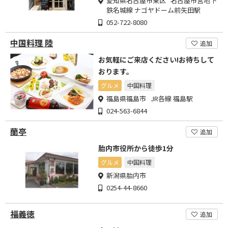
愛知県名古屋市東区 名古屋市営地下
鉄名城線 ナゴヤドーム前矢田駅
052-722-8080
中国料理 陸
追加
お気軽にご来店ください!お待ちして
おります。
グルメ
中国料理
福島県福島市 JR各線 福島駅
024-563-6844
蘭亭
追加
胎内市役所から徒歩1分
グルメ
中国料理
新潟県胎内市
0254-44-8660
福義徳
追加