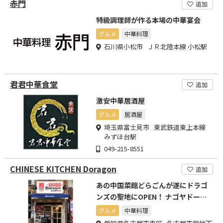
赤門
追加
特級調理師が作る本場の中華宴会
グルメ
中華料理
石川県小松市 ＪＲ北陸本線 小松駅
君君中華食堂
追加
激安中華居酒屋
グルメ
居酒屋
埼玉県富士見市 東武鉄道東上本線
みずほ台駅
049-215-8551
CHINESE KITCHEN Doragon
追加
あの中国菜館どらごんが遂にドラゴ
ンズの聖地にOPEN！ ナゴヤドーム
西へ徒歩1分
グルメ
中華料理