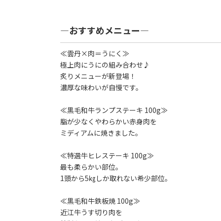
―おすすめメニュー―
≪雲丹×肉＝うにく≫
極上肉にうにの組み合わせ♪
炙りメニューが新登場！
濃厚な味わいが自慢です。
≪黒毛和牛ランプステーキ 100g≫
脂が少なくやわらかい赤身肉を
ミディアムに焼きました。
≪特選牛ヒレステーキ 100g≫
最も柔らかい部位。
1頭から5㎏しか取れない希少部位。
≪黒毛和牛鉄板焼 100g≫
近江牛うす切り肉を