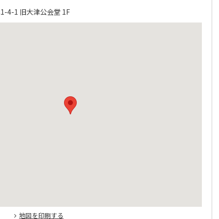
4-1 旧大津公会堂 1F
地図を印刷する