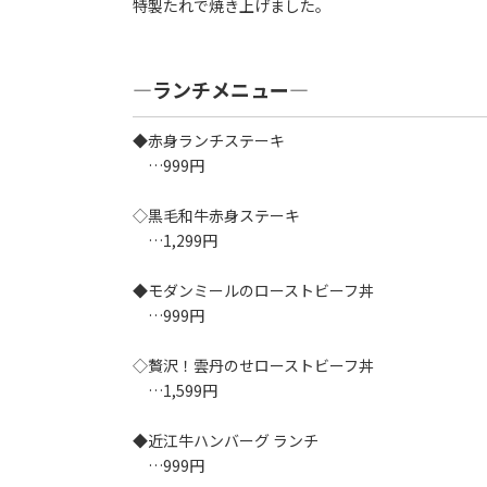
特製たれで焼き上げました。
―ランチメニュー―
◆赤身ランチステーキ
…999円
◇黒毛和牛赤身ステーキ
…1,299円
◆モダンミールのローストビーフ丼
…999円
◇贅沢！雲丹のせローストビーフ丼
…1,599円
◆近江牛ハンバーグ ランチ
…999円