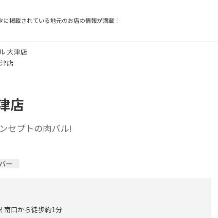
タに掲載されている
地元のお店の情報が満載！
ル 大津店
大津店
津店
ンセプトの肉バル!
バー
駅 南口から徒歩約1分