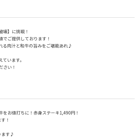
破壊】に挑戦！
値でご提供しております！
れる肉汁と和牛の旨みをご堪能あれ♪
えています。
ださい！
をお値打ちに！赤身ステーキ1,490円！
ます！
ります♪