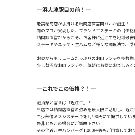
―浜大津駅目の前！―
老舗精肉店が手掛ける精肉店直営肉バルが誕生！
肉のプロが実現した、ブランド牛ステーキの【価格
精肉卸直営だからこそ、お客様に近江牛を地域最安
ステーキやユッケ・生ハムなど様々な調理法で、溢
お昼からボリュームたっぷりのお肉ランチを多数揃
少し贅沢なお肉ランチを、気軽にお得にお楽しみく
―これでこの価格？！―
滋賀県と言えば『近江牛』！
当店では精肉店直営の強みを最大限に活用し、近江牛
希少部位ミスジステーキを1,790円にて提供してい
是非ともこの機会にご賞味下さい！
その他近江牛ハンバーグ1,000円等もご用意してお