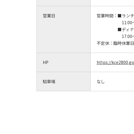
営業日
営業時間：
■ラン
11:00～1
■ディ
17:00～
不定休：
臨時休業
HP
https://kce2800.go
駐車場
なし