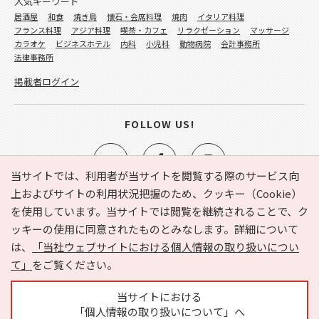
人気キーワード
居酒屋
和食
焼き鳥
懐石・会席料理
焼肉
イタリア料理
フランス料理
アジア料理
喫茶・カフェ
リラクゼーション
マッサージ
カラオケ
ビジネスホテル
内科
小児科
動物病院
会計事務所
法律事務所
掲載者ログイン
FOLLOW US!
当サイトでは、利用者が当サイトを閲覧する際のサービス向
上およびサイトの利用状況把握のため、クッキー（Cookie）
を使用しています。当サイトでは閲覧を継続されることで、ク
e-NAVITA（イーナビタ）とは？
お気に入り
ヘルプ
ッキーの使用に同意されたものとみなします。詳細について
利用規約
個人情報の取り扱いについて
運営会社
は、
「当社ウェブサイトにおける個人情報の取り扱いについ
サイトマップ
広告掲載に関するお問い合わせ
て」
をご覧ください。
サイトの内容に関するお問い合わせ
当サイトにおける
「個人情報の取り扱いについて」へ