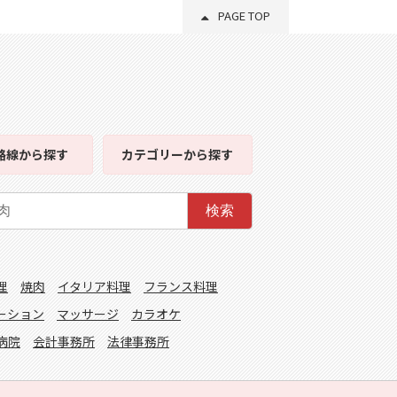
PAGE TOP
路線
から探す
カテゴリー
から探す
検索
理
焼肉
イタリア料理
フランス料理
ーション
マッサージ
カラオケ
病院
会計事務所
法律事務所