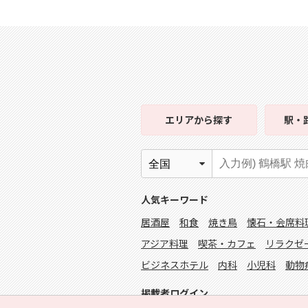
エリア
から探す
駅・
人気キーワード
居酒屋
和食
焼き鳥
懐石・会席料
アジア料理
喫茶・カフェ
リラクゼ
ビジネスホテル
内科
小児科
動物
掲載者ログイン