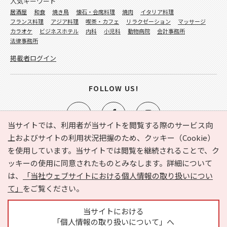
人気キーワード
居酒屋
和食
焼き鳥
懐石・会席料理
焼肉
イタリア料理
フランス料理
アジア料理
喫茶・カフェ
リラクゼーション
マッサージ
カラオケ
ビジネスホテル
内科
小児科
動物病院
会計事務所
法律事務所
掲載者ログイン
FOLLOW US!
当サイトでは、利用者が当サイトを閲覧する際のサービス向
上およびサイトの利用状況把握のため、クッキー（Cookie）
を使用しています。当サイトでは閲覧を継続されることで、ク
e-NAVITA（イーナビタ）とは？
お気に入り
ヘルプ
ッキーの使用に同意されたものとみなします。詳細について
利用規約
個人情報の取り扱いについて
運営会社
は、
「当社ウェブサイトにおける個人情報の取り扱いについ
サイトマップ
広告掲載に関するお問い合わせ
て」
をご覧ください。
サイトの内容に関するお問い合わせ
当サイトにおける
「個人情報の取り扱いについて」へ