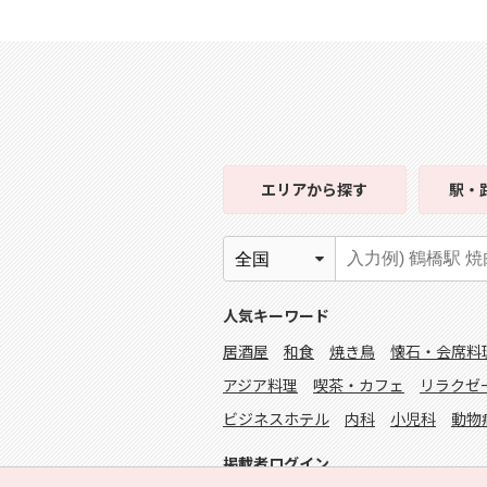
エリア
から探す
駅・
人気キーワード
居酒屋
和食
焼き鳥
懐石・会席料
アジア料理
喫茶・カフェ
リラクゼ
ビジネスホテル
内科
小児科
動物
掲載者ログイン