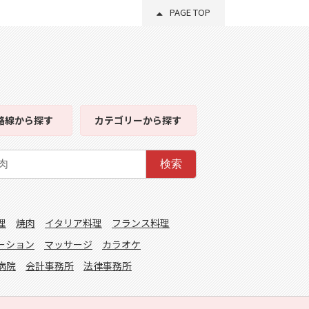
PAGE TOP
路線
から探す
カテゴリー
から探す
検索
理
焼肉
イタリア料理
フランス料理
ーション
マッサージ
カラオケ
病院
会計事務所
法律事務所