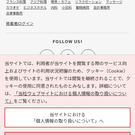
フランス料理
アジア料理
喫茶・カフェ
リラクゼーション
マッサージ
カラオケ
ビジネスホテル
内科
小児科
動物病院
会計事務所
法律事務所
掲載者ログイン
FOLLOW US!
当サイトでは、利用者が当サイトを閲覧する際のサービス向
上およびサイトの利用状況把握のため、クッキー（Cookie）
を使用しています。当サイトでは閲覧を継続されることで、ク
e-NAVITA（イーナビタ）とは？
お気に入り
ヘルプ
ッキーの使用に同意されたものとみなします。詳細について
利用規約
個人情報の取り扱いについて
運営会社
は、
「当社ウェブサイトにおける個人情報の取り扱いについ
サイトマップ
広告掲載に関するお問い合わせ
て」
をご覧ください。
サイトの内容に関するお問い合わせ
当サイトにおける
「個人情報の取り扱いについて」へ