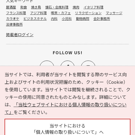
人気キーワード
居酒屋
和食
焼き鳥
懐石・会席料理
焼肉
イタリア料理
フランス料理
アジア料理
喫茶・カフェ
リラクゼーション
マッサージ
カラオケ
ビジネスホテル
内科
小児科
動物病院
会計事務所
法律事務所
掲載者ログイン
FOLLOW US!
当サイトでは、利用者が当サイトを閲覧する際のサービス向
上およびサイトの利用状況把握のため、クッキー（Cookie）
を使用しています。当サイトでは閲覧を継続されることで、ク
e-NAVITA（イーナビタ）とは？
お気に入り
ヘルプ
ッキーの使用に同意されたものとみなします。詳細について
利用規約
個人情報の取り扱いについて
運営会社
は、
「当社ウェブサイトにおける個人情報の取り扱いについ
サイトマップ
広告掲載に関するお問い合わせ
て」
をご覧ください。
サイトの内容に関するお問い合わせ
当サイトにおける
「個人情報の取り扱いについて」へ