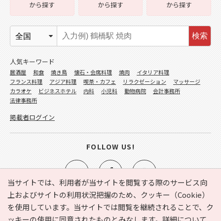
から探す
から探す
から探す
検索
人気キーワード
居酒屋
和食
焼き鳥
懐石・会席料理
焼肉
イタリア料理
フランス料理
アジア料理
喫茶・カフェ
リラクゼーション
マッサージ
カラオケ
ビジネスホテル
内科
小児科
動物病院
会計事務所
法律事務所
掲載者ログイン
FOLLOW US!
当サイトでは、利用者が当サイトを閲覧する際のサービス向
上およびサイトの利用状況把握のため、クッキー（Cookie）
を使用しています。当サイトでは閲覧を継続されることで、ク
e-NAVITA（イーナビタ）とは？
お気に入り
ヘルプ
ッキーの使用に同意されたものとみなします。詳細について