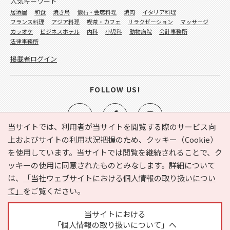
人気キーワード
居酒屋
和食
焼き鳥
懐石・会席料理
焼肉
イタリア料理
フランス料理
アジア料理
喫茶・カフェ
リラクゼーション
マッサージ
カラオケ
ビジネスホテル
内科
小児科
動物病院
会計事務所
法律事務所
掲載者ログイン
FOLLOW US!
当サイトでは、利用者が当サイトを閲覧する際のサービス向
上およびサイトの利用状況把握のため、クッキー（Cookie）
を使用しています。当サイトでは閲覧を継続されることで、ク
e-NAVITA（イーナビタ）とは？
お気に入り
ヘルプ
ッキーの使用に同意されたものとみなします。詳細について
利用規約
個人情報の取り扱いについて
運営会社
は、
「当社ウェブサイトにおける個人情報の取り扱いについ
サイトマップ
広告掲載に関するお問い合わせ
て」
をご覧ください。
サイトの内容に関するお問い合わせ
当サイトにおける
「個人情報の取り扱いについて」へ