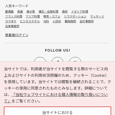
人気キーワード
居酒屋
和食
焼き鳥
懐石・会席料理
焼肉
イタリア料理
フランス料理
アジア料理
喫茶・カフェ
リラクゼーション
マッサージ
カラオケ
ビジネスホテル
内科
小児科
動物病院
会計事務所
法律事務所
掲載者ログイン
FOLLOW US!
当サイトでは、利用者が当サイトを閲覧する際のサービス向
上およびサイトの利用状況把握のため、クッキー（Cookie）
を使用しています。当サイトでは閲覧を継続されることで、ク
e-NAVITA（イーナビタ）とは？
お気に入り
ヘルプ
ッキーの使用に同意されたものとみなします。詳細について
利用規約
個人情報の取り扱いについて
運営会社
は、
「当社ウェブサイトにおける個人情報の取り扱いについ
サイトマップ
広告掲載に関するお問い合わせ
て」
をご覧ください。
サイトの内容に関するお問い合わせ
当サイトにおける