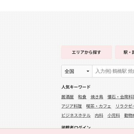
エリア
から探す
駅・
人気キーワード
居酒屋
和食
焼き鳥
懐石・会席料
アジア料理
喫茶・カフェ
リラクゼ
ビジネスホテル
内科
小児科
動物
掲載者ログイン