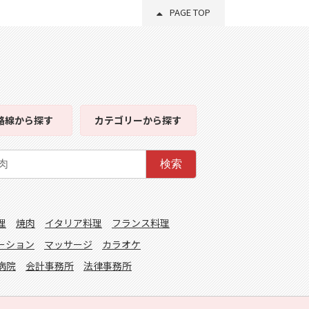
PAGE TOP
路線
から探す
カテゴリー
から探す
検索
理
焼肉
イタリア料理
フランス料理
ーション
マッサージ
カラオケ
病院
会計事務所
法律事務所