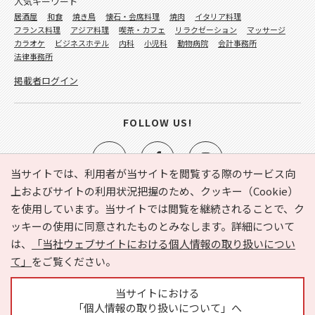
人気キーワード
居酒屋
和食
焼き鳥
懐石・会席料理
焼肉
イタリア料理
フランス料理
アジア料理
喫茶・カフェ
リラクゼーション
マッサージ
カラオケ
ビジネスホテル
内科
小児科
動物病院
会計事務所
法律事務所
掲載者ログイン
FOLLOW US!
当サイトでは、利用者が当サイトを閲覧する際のサービス向
上およびサイトの利用状況把握のため、クッキー（Cookie）
を使用しています。当サイトでは閲覧を継続されることで、ク
e-NAVITA（イーナビタ）とは？
お気に入り
ヘルプ
ッキーの使用に同意されたものとみなします。詳細について
利用規約
個人情報の取り扱いについて
運営会社
は、
「当社ウェブサイトにおける個人情報の取り扱いについ
サイトマップ
広告掲載に関するお問い合わせ
て」
をご覧ください。
サイトの内容に関するお問い合わせ
当サイトにおける
「個人情報の取り扱いについて」へ