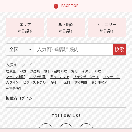
PAGE TOP
エリア
駅・路線
カテゴリー
から探す
から探す
から探す
検索
人気キーワード
居酒屋
和食
焼き鳥
懐石・会席料理
焼肉
イタリア料理
フランス料理
アジア料理
喫茶・カフェ
リラクゼーション
マッサージ
カラオケ
ビジネスホテル
内科
小児科
動物病院
会計事務所
法律事務所
掲載者ログイン
FOLLOW US!