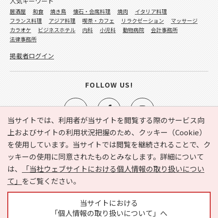
人気キーワード
居酒屋
和食
焼き鳥
懐石・会席料理
焼肉
イタリア料理
フランス料理
アジア料理
喫茶・カフェ
リラクゼーション
マッサージ
カラオケ
ビジネスホテル
内科
小児科
動物病院
会計事務所
法律事務所
掲載者ログイン
FOLLOW US!
当サイトでは、利用者が当サイトを閲覧する際のサービス向
上およびサイトの利用状況把握のため、クッキー（Cookie）
を使用しています。当サイトでは閲覧を継続されることで、ク
e-NAVITA（イーナビタ）とは？
お気に入り
ヘルプ
ッキーの使用に同意されたものとみなします。詳細について
利用規約
個人情報の取り扱いについて
運営会社
は、
「当社ウェブサイトにおける個人情報の取り扱いについ
サイトマップ
広告掲載に関するお問い合わせ
て」
をご覧ください。
サイトの内容に関するお問い合わせ
当サイトにおける
「個人情報の取り扱いについて」へ