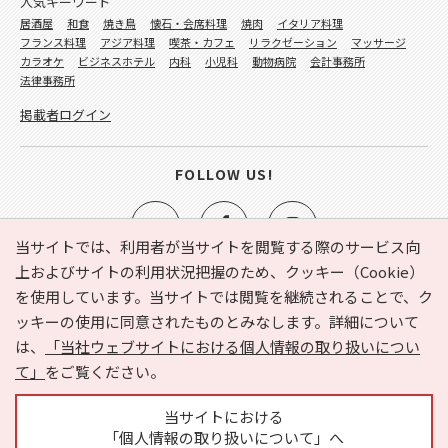
人気キーワード
居酒屋
和食
焼き鳥
懐石・会席料理
焼肉
イタリア料理
フランス料理
アジア料理
喫茶・カフェ
リラクゼーション
マッサージ
カラオケ
ビジネスホテル
内科
小児科
動物病院
会計事務所
法律事務所
掲載者ログイン
FOLLOW US!
当サイトでは、利用者が当サイトを閲覧する際のサービス向
上およびサイトの利用状況把握のため、クッキー（Cookie）
を使用しています。当サイトでは閲覧を継続されることで、ク
e-NAVITA（イーナビタ）とは？
お気に入り
ヘルプ
ッキーの使用に同意されたものとみなします。詳細について
利用規約
個人情報の取り扱いについて
運営会社
は、
「当社ウェブサイトにおける個人情報の取り扱いについ
サイトマップ
広告掲載に関するお問い合わせ
て」
をご覧ください。
サイトの内容に関するお問い合わせ
当サイトにおける
「個人情報の取り扱いについて」へ