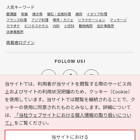
人気キーワード
居酒屋
和食
焼き鳥
懐石・会席料理
焼肉
イタリア料理
フランス料理
アジア料理
喫茶・カフェ
リラクゼーション
マッサージ
カラオケ
ビジネスホテル
内科
小児科
動物病院
会計事務所
法律事務所
掲載者ログイン
FOLLOW US!
当サイトでは、利用者が当サイトを閲覧する際のサービス向
上およびサイトの利用状況把握のため、クッキー（Cookie）
を使用しています。当サイトでは閲覧を継続されることで、ク
e-NAVITA（イーナビタ）とは？
お気に入り
ヘルプ
ッキーの使用に同意されたものとみなします。詳細について
利用規約
個人情報の取り扱いについて
運営会社
は、
「当社ウェブサイトにおける個人情報の取り扱いについ
サイトマップ
広告掲載に関するお問い合わせ
て」
をご覧ください。
サイトの内容に関するお問い合わせ
当サイトにおける