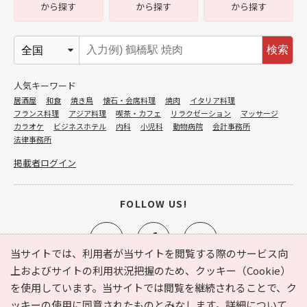
から探す
から探す
から探す
検索
人気キーワード
居酒屋
和食
焼き鳥
懐石・会席料理
焼肉
イタリア料理
フランス料理
アジア料理
喫茶・カフェ
リラクゼーション
マッサージ
カラオケ
ビジネスホテル
内科
小児科
動物病院
会計事務所
法律事務所
掲載者ログイン
FOLLOW US!
当サイトでは、利用者が当サイトを閲覧する際のサービス向
上およびサイトの利用状況把握のため、クッキー（Cookie）
を使用しています。当サイトでは閲覧を継続されることで、ク
e-NAVITA（イーナビタ）とは？
お気に入り
ヘルプ
ッキーの使用に同意されたものとみなします。詳細について