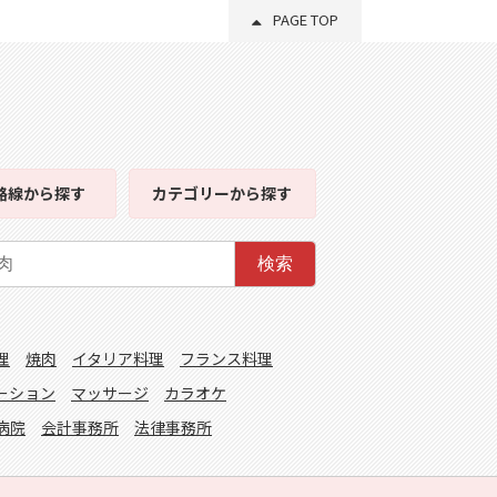
PAGE TOP
路線
から探す
カテゴリー
から探す
検索
理
焼肉
イタリア料理
フランス料理
ーション
マッサージ
カラオケ
病院
会計事務所
法律事務所