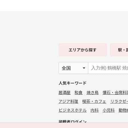
エリア
から探す
駅・
人気キーワード
居酒屋
和食
焼き鳥
懐石・会席料
アジア料理
喫茶・カフェ
リラクゼ
ビジネスホテル
内科
小児科
動物
掲載者ログイン