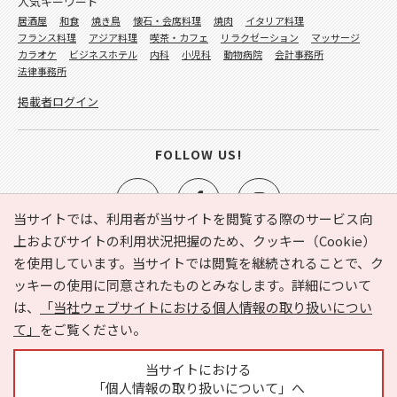
人気キーワード
居酒屋
和食
焼き鳥
懐石・会席料理
焼肉
イタリア料理
フランス料理
アジア料理
喫茶・カフェ
リラクゼーション
マッサージ
カラオケ
ビジネスホテル
内科
小児科
動物病院
会計事務所
法律事務所
掲載者ログイン
FOLLOW US!
当サイトでは、利用者が当サイトを閲覧する際のサービス向
上およびサイトの利用状況把握のため、クッキー（Cookie）
を使用しています。当サイトでは閲覧を継続されることで、ク
e-NAVITA（イーナビタ）とは？
お気に入り
ヘルプ
ッキーの使用に同意されたものとみなします。詳細について
利用規約
個人情報の取り扱いについて
運営会社
は、
「当社ウェブサイトにおける個人情報の取り扱いについ
サイトマップ
広告掲載に関するお問い合わせ
て」
をご覧ください。
サイトの内容に関するお問い合わせ
当サイトにおける
「個人情報の取り扱いについて」へ