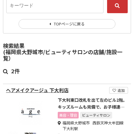
TOPページに戻る
検索結果
(福岡県大野城市/ビューティサロンの店舗/施設一
覧）
2件
ヘアメイクアージュ 下大利店
追加
下大利東口改札を出て左のビル2階。
キッズルームも完備で、お子様連れ
の方大歓迎です！
美容・理容
ビューティサロン
福岡県大野城市 西鉄天神大牟田線
下大利駅