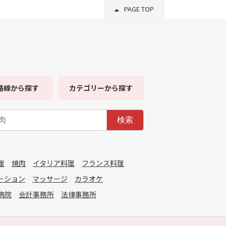
PAGE TOP
路線
から探す
カテゴリー
から探す
検索
理
焼肉
イタリア料理
フランス料理
ーション
マッサージ
カラオケ
病院
会計事務所
法律事務所