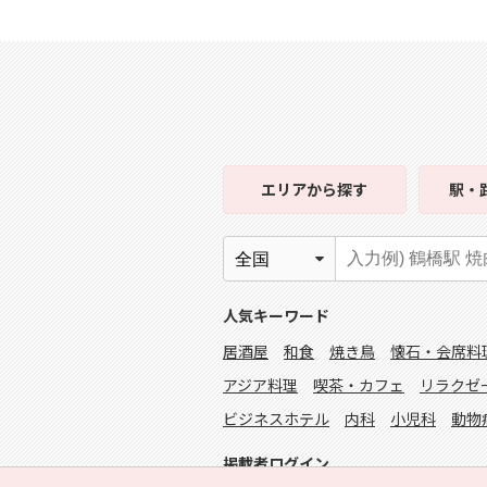
エリア
から探す
駅・
人気キーワード
居酒屋
和食
焼き鳥
懐石・会席料
アジア料理
喫茶・カフェ
リラクゼ
ビジネスホテル
内科
小児科
動物
掲載者ログイン