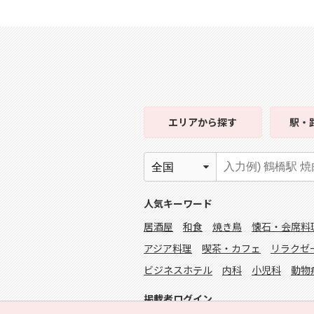
エリア
から探す
駅・
人気キーワード
居酒屋
和食
焼き鳥
懐石・会席料
アジア料理
喫茶・カフェ
リラクゼ
ビジネスホテル
内科
小児科
動物
掲載者ログイン