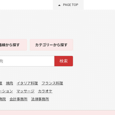
PAGE TOP
路線
から探す
カテゴリー
から探す
検索
理
焼肉
イタリア料理
フランス料理
ーション
マッサージ
カラオケ
病院
会計事務所
法律事務所