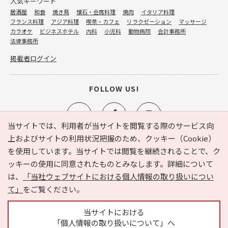
人気キーワード
居酒屋
和食
焼き鳥
懐石・会席料理
焼肉
イタリア料理
フランス料理
アジア料理
喫茶・カフェ
リラクゼーション
マッサージ
カラオケ
ビジネスホテル
内科
小児科
動物病院
会計事務所
法律事務所
掲載者ログイン
FOLLOW US!
当サイトでは、利用者が当サイトを閲覧する際のサービス向
上およびサイトの利用状況把握のため、クッキー（Cookie）
を使用しています。当サイトでは閲覧を継続されることで、ク
e-NAVITA（イーナビタ）とは？
お気に入り
ヘルプ
ッキーの使用に同意されたものとみなします。詳細について
利用規約
個人情報の取り扱いについて
運営会社
は、
「当社ウェブサイトにおける個人情報の取り扱いについ
サイトマップ
広告掲載に関するお問い合わせ
て」
をご覧ください。
サイトの内容に関するお問い合わせ
当サイトにおける
「個人情報の取り扱いについて」へ